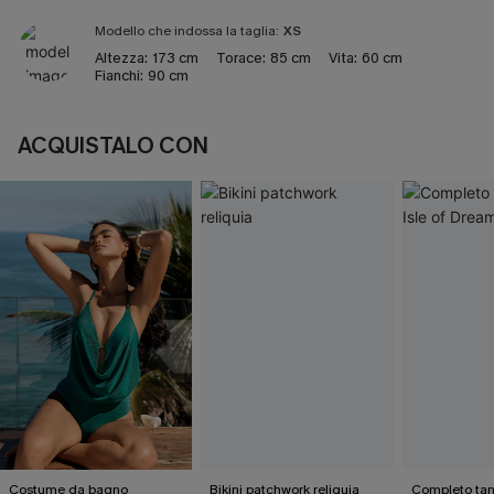
Modello che indossa la taglia:
XS
Altezza:
173 cm
Torace:
85 cm
Vita:
60 cm
Fianchi:
90 cm
ACQUISTALO CON
Costume da bagno
Bikini patchwork reliquia
Completo tank