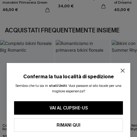
monokini Primavera Green
of Dreams
34,00 €
46,00 €
40,00 €
ACQUISTATI FREQUENTEMENTE INSIEME
Conferma la tua località di spedizione
Sembra che tu sia in
stati Uniti
.
Vuoi passare al sito locale per una
migliore esperienza?
VAI AL CUPSHE-US
RIMANI QUI
Completo bikini floreale Big
Romanticismo in primavera
Bikini con fe
Romantic
bikini floreale
Summer Rhy
37,00 €
40,00 €
46,00 €
42,00 €