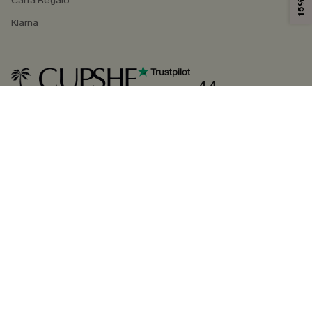
Carta Regalo
Klarna
4.4
SEGUICI SU
©2026 CUPSHE ITALIA
Informativa sulla privacy
|
Termini e condizioni
Gestione dei cookie