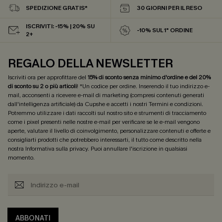
SPEDIZIONE GRATIS*
30 GIORNI PER IL RESO
ISCRIVITI: -15% | 20% SU
-10% SUL 1° ORDINE
2+
REGALO DELLA NEWSLETTER
Iscriviti ora per approfittare del
15% di sconto senza minimo d'ordine e del 20%
di sconto su 2 o più articoli
! *Un codice per ordine. Inserendo il tuo indirizzo e-
mail, acconsenti a ricevere e-mail di marketing (compresi contenuti generati
dall'intelligenza artificiale) da Cupshe e accetti i nostri
Termini e condizioni
.
Potremmo utilizzare i dati raccolti sul nostro sito e strumenti di tracciamento
come i pixel presenti nelle nostre e-mail per verificare se le e-mail vengono
aperte, valutare il livello di coinvolgimento, personalizzare contenuti e offerte e
consigliarti prodotti che potrebbero interessarti, il tutto come descritto nella
nostra
Informativa sulla privacy
. Puoi annullare l'iscrizione in qualsiasi
momento.
ABBONATI