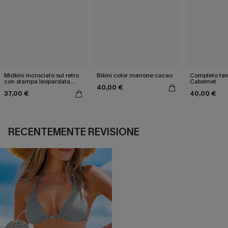
Midkini incrociato sul retro
Bikini color marrone cacao
Completo tan
con stampa leopardata
Cabernet
40,00 €
classica e set a vita alta
37,00 €
40,00 €
RECENTEMENTE REVISIONE