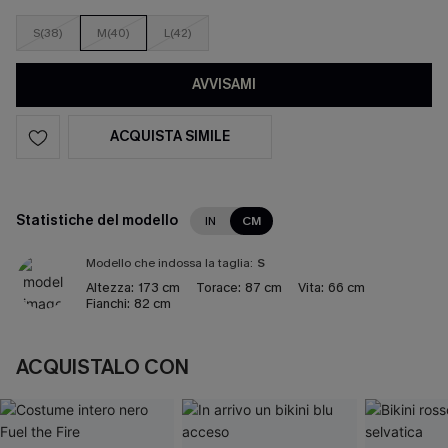
S(38)
M(40)
L(42)
AVVISAMI
ACQUISTA SIMILE
Statistiche del modello
IN
CM
Modello che indossa la taglia:
S
Altezza:
173 cm
Torace:
87 cm
Vita:
66 cm
Fianchi:
82 cm
ACQUISTALO CON