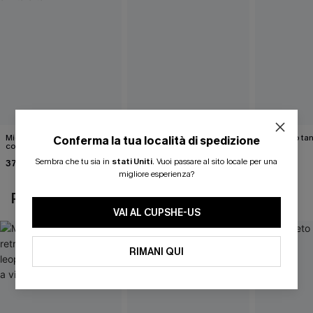
Midkini incrociato sul retro
Bikini color marrone cacao
Completo tan
Conferma la tua località di spedizione
con stampa leopardata
Cabernet
40,00 €
classica e set a vita alta
Sembra che tu sia in
stati Uniti
.
Vuoi passare al sito locale per una
37,00 €
40,00 €
migliore esperienza?
POTREBBE INTERESSARTI ANCHE
VAI AL CUPSHE-US
RIMANI QUI