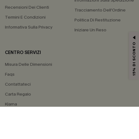
Informazioni Sulla Spedizione
Recensioni Dei Clienti
Tracciamento Dell'Ordine
Termini E Condizioni
Politica Di Restituzione
Informativa Sulla Privacy
Iniziare Un Reso
15% DI SCONTO
CENTRO SERVIZI
Misura Delle Dimensioni
Faqs
Contattateci
Carta Regalo
Klarna
4.4