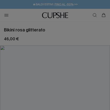
🔥SALDI ESTIVI:
FINO AL -50%
>>
💌REGALO PER I NUOVI: 20% DI SCONTO*
🚚SPEDIZIONE GRATUITA DA 49€
Bikini rosa glitterato
46,00 €