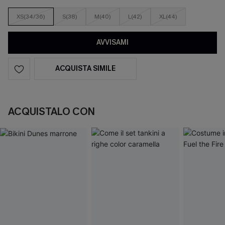
XS(34/36)
S(38)
M(40)
L(42)
XL(44)
AVVISAMI
ACQUISTA SIMILE
ACQUISTALO CON