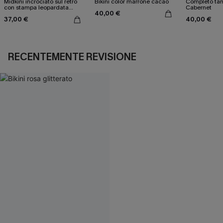
Midkini incrociato sul retro
Bikini color marrone cacao
Completo tan
con stampa leopardata
Cabernet
40,00 €
classica e set a vita alta
37,00 €
40,00 €
RECENTEMENTE REVISIONE