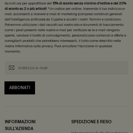
Iscriviti ora per approfittare del
15% di sconto senza minimo d'ordine e del 20%
di sconto su 2 o più articoli
! *Un codice per ordine. Inserendo il tuo indirizzo e-
mail, acconsenti a ricevere e-mail di marketing (compresi contenuti generati
dall'intelligenza artificiale) da Cupshe e accetti i nostri
Termini e condizioni
.
Potremmo utilizzare i dati raccolti sul nostro sito e strumenti di tracciamento
come i pixel presenti nelle nostre e-mail per verificare se le e-mail vengono
aperte, valutare il livello di coinvolgimento, personalizzare contenuti e offerte e
consigliarti prodotti che potrebbero interessarti, il tutto come descritto nella
nostra
Informativa sulla privacy
. Puoi annullare l'iscrizione in qualsiasi
momento.
ABBONATI
INFORMAZIONI
SPEDIZIONE E RESO
SULL'AZIENDA