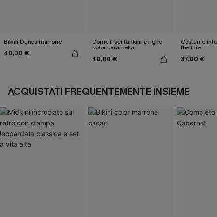
Bikini Dunes marrone
Come il set tankini a righe
Costume inte
color caramella
the Fire
40,00 €
40,00 €
37,00 €
ACQUISTATI FREQUENTEMENTE INSIEME