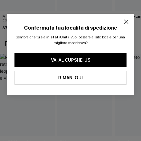
Midkini incrociato sul retro
Bikini color marrone cacao
Completo tan
con stampa leopardata
Cabernet
40,00 €
classica e set a vita alta
Conferma la tua località di spedizione
37,00 €
40,00 €
Sembra che tu sia in
stati Uniti
.
Vuoi passare al sito locale per una
POTREBBE INTERESSARTI ANCHE
migliore esperienza?
VAI AL CUPSHE-US
RIMANI QUI