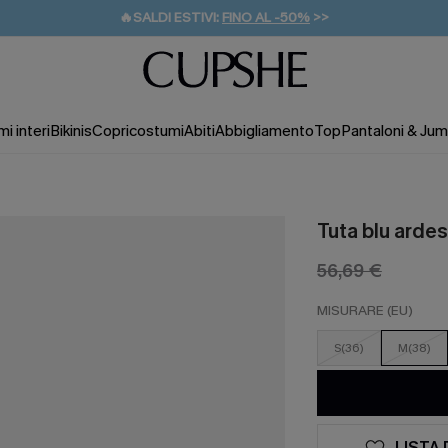
🔥SALDI ESTIVI:
FINO AL -50%
>>
💌REGALO PER I NUOVI: 20% DI SCONTO*
🚚SPEDIZIONE GRATUITA DA 49€
i interi
Bikinis
Copricostumi
Abiti
Abbigliamento
Top
Pantaloni & Jum
Tuta blu ardes
56,69 €
MISURARE (EU)
S(36)
M(38)
LISTA 