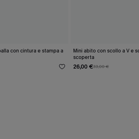
lla con cintura e stampa a
Mini abito con scollo a V e 
scoperta
26,00 €
33,00 €