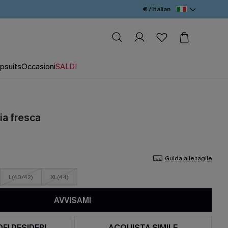
€ / Italian
psuits
Occasioni
SALDI
ia fresca
Guida alle taglie
L(40/42)
XL(44)
AVVISAMI
DEI DESIDERI
ACQUISTA SIMILE