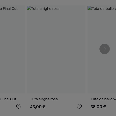
e Final Cut
Tuta a righe rosa
Tuta da ballo v
43,00 €
38,00 €