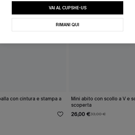
VAI AL CUPSHE-US
RIMANI QUI
lla con cintura e stampa a
Mini abito con scollo a V e 
scoperta
26,00 €
33,00 €