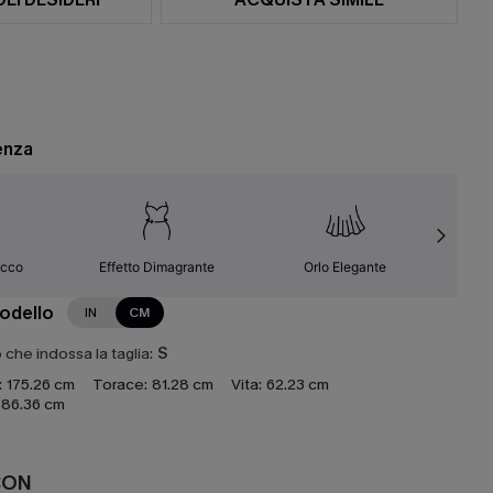
enza
occo
Effetto Dimagrante
Orlo Elegante
Fa
modello
IN
CM
che indossa la taglia:
S
:
175.26 cm
Torace:
81.28 cm
Vita:
62.23 cm
86.36 cm
CON