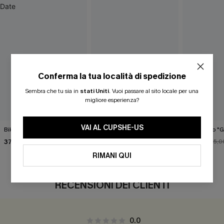
Conferma la tua località di spedizione
Sembra che tu sia in
stati Uniti
.
Vuoi passare al sito locale per una
migliore esperienza?
VAI AL CUPSHE-US
Bikini verde Coffee Date
Affascinante bikini blu
Bikini nero "
37,00 €
35,00 €
31,00 €
35,0
RIMANI QUI
RECENSIONI DEI CLIENTI
0.0