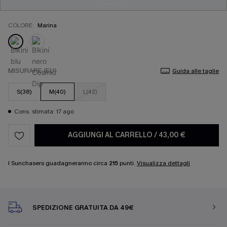
COLORE:
Marina
MISURARE (EU)
Guida alle taglie
S(38)
M(40)
L(42)
Cons. stimata: 17 ago
AGGIUNGI AL CARRELLO
/
43,00 €
I Sunchasers guadagneranno circa
215
punti.
Visualizza dettagli
SPEDIZIONE GRATUITA DA 49€