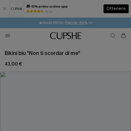
🎁-15% primo ordine app
Ottenere
50 k+
⚡️-15% SUGLI ESSENZIALI DA VACANZA |
ACQUISTA
🔥SALDI ESTIVI:
FINO AL -50%
>>
💌REGALO PER I NUOVI: 20% DI SCONTO*
🚚SPEDIZIONE GRATUITA DA 49€
Bikini blu "Non ti scordar di me"
43,00 €