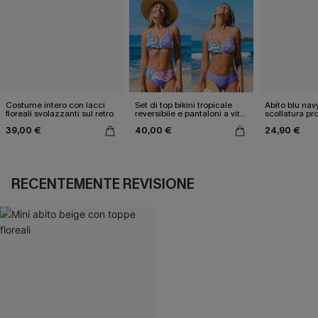
Costume intero con lacci
Set di top bikini tropicale
Abito blu nav
floreali svolazzanti sul retro
reversibile e pantaloni a vita
scollatura pr
media
cintura doppi
39,00 €
40,00 €
24,90 €
RECENTEMENTE REVISIONE