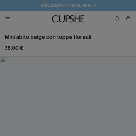
🔥SALDI ESTIVI:
FINO AL -50%
>>
💌REGALO PER I NUOVI: 20% DI SCONTO*
🚚SPEDIZIONE GRATUITA DA 49€
Mini abito beige con toppe floreali
38,00 €