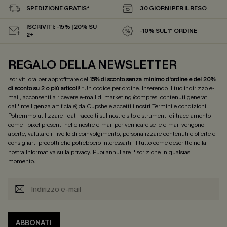
SPEDIZIONE GRATIS*
30 GIORNI PER IL RESO
ISCRIVITI: -15% | 20% SU
-10% SUL 1° ORDINE
2+
REGALO DELLA NEWSLETTER
Iscriviti ora per approfittare del
15% di sconto senza minimo d'ordine e del 20%
di sconto su 2 o più articoli
! *Un codice per ordine. Inserendo il tuo indirizzo e-
mail, acconsenti a ricevere e-mail di marketing (compresi contenuti generati
dall'intelligenza artificiale) da Cupshe e accetti i nostri
Termini e condizioni
.
Potremmo utilizzare i dati raccolti sul nostro sito e strumenti di tracciamento
come i pixel presenti nelle nostre e-mail per verificare se le e-mail vengono
aperte, valutare il livello di coinvolgimento, personalizzare contenuti e offerte e
consigliarti prodotti che potrebbero interessarti, il tutto come descritto nella
nostra
Informativa sulla privacy
. Puoi annullare l'iscrizione in qualsiasi
momento.
ABBONATI