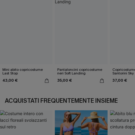
Mini abito copricostume
Pantaloncini copricostume
Copricostume
Last Stop
neri Soft Landing
Santorini Sky
43,00 €
35,00 €
37,00 €
ACQUISTATI FREQUENTEMENTE INSIEME