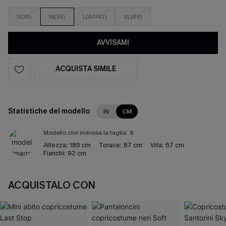
S(36)
M(38)
L(40/42)
XL(44)
AVVISAMI
ACQUISTA SIMILE
Statistiche del modello
IN
CM
Modello che indossa la taglia:
S
Altezza:
180 cm
Torace:
87 cm
Vita:
67 cm
Fianchi:
92 cm
ACQUISTALO CON