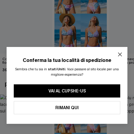
Costume intero con lacci
Set di top bikini tropicale
Abito blu nav
Conferma la tua località di spedizione
floreali svolazzanti sul retro
reversibile e pantaloni a vita
scollatura pr
media
cintura doppi
Sembra che tu sia in
stati Uniti
.
Vuoi passare al sito locale per una
39,00 €
40,00 €
24,90 €
migliore esperienza?
POTREBBE INTERESSARTI ANCHE
VAI AL CUPSHE-US
RIMANI QUI