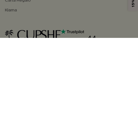
Carta Regalo
Klarna
4.4
SEGUICI SU
©2026 CUPSHE ITALIA
Informativa sulla privacy
|
Termini e condizioni
Gestione dei cookie