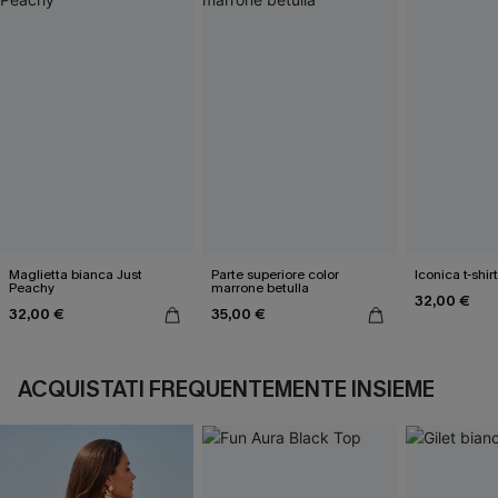
Maglietta bianca Just
Parte superiore color
Iconica t-shir
Peachy
marrone betulla
32,00 €
32,00 €
35,00 €
ACQUISTATI FREQUENTEMENTE INSIEME