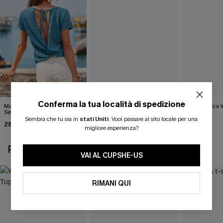
Conferma la tua località di spedizione
Maglietta blu Dream
Fun Aura Black Top
Gilet bianco 
Sequence
28,00 €
40,00 €
Sembra che tu sia in
stati Uniti
.
Vuoi passare al sito locale per una
28,00 €
migliore esperienza?
POTREBBE INTERESSARTI ANCHE
VAI AL CUPSHE-US
RIMANI QUI