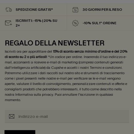
SPEDIZIONE GRATIS*
30 GIORNI PER IL RESO
ISCRIVITI: -15% | 20% SU
-10% SUL 1° ORDINE
2+
REGALO DELLA NEWSLETTER
Iscriviti ora per approfittare del
15% di sconto senza minimo d'ordine e del 20%
di sconto su 2 o più articoli
! *Un codice per ordine. Inserendo il tuo indirizzo e-
mail, acconsenti a ricevere e-mail di marketing (compresi contenuti generati
dall'intelligenza artificiale) da Cupshe e accetti i nostri
Termini e condizioni
.
Potremmo utilizzare i dati raccolti sul nostro sito e strumenti di tracciamento
come i pixel presenti nelle nostre e-mail per verificare se le e-mail vengono
aperte, valutare il livello di coinvolgimento, personalizzare contenuti e offerte e
consigliarti prodotti che potrebbero interessarti, il tutto come descritto nella
nostra
Informativa sulla privacy
. Puoi annullare l'iscrizione in qualsiasi
momento.