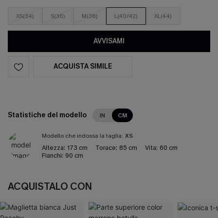
XS(34)
S(36)
M(38)
L(40/42)
XL(44)
AVVISAMI
ACQUISTA SIMILE
Statistiche del modello
IN
CM
Modello che indossa la taglia:
XS
Altezza:
173 cm
Torace:
85 cm
Vita:
60 cm
Fianchi:
90 cm
ACQUISTALO CON