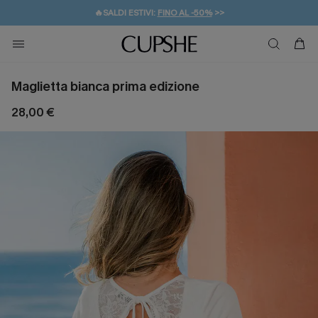
🔥SALDI ESTIVI:
FINO AL -50%
>>
💌REGALO PER I NUOVI: 20% DI SCONTO*
🚚SPEDIZIONE GRATUITA DA 49€
Maglietta bianca prima edizione
28,00 €