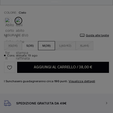
COLORE:
Cielo
MISURARE (EU)
Guida alle taglie
XS(34)
S(36)
M(38)
L(40/42)
XL(44)
Cons. stimata: 19 ago
AGGIUNGI AL CARRELLO
/
38,00 €
I Sunchasers guadagneranno circa
190
punti.
Visualizza dettagli
SPEDIZIONE GRATUITA DA 49€