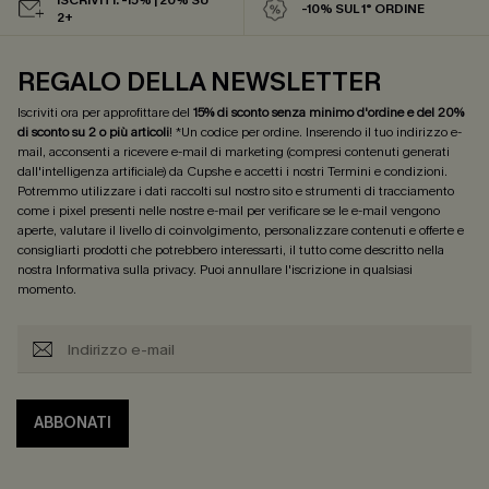
-10% SUL 1° ORDINE
2+
REGALO DELLA NEWSLETTER
Iscriviti ora per approfittare del
15% di sconto senza minimo d'ordine e del 20%
di sconto su 2 o più articoli
! *Un codice per ordine. Inserendo il tuo indirizzo e-
mail, acconsenti a ricevere e-mail di marketing (compresi contenuti generati
dall'intelligenza artificiale) da Cupshe e accetti i nostri
Termini e condizioni
.
Potremmo utilizzare i dati raccolti sul nostro sito e strumenti di tracciamento
come i pixel presenti nelle nostre e-mail per verificare se le e-mail vengono
aperte, valutare il livello di coinvolgimento, personalizzare contenuti e offerte e
consigliarti prodotti che potrebbero interessarti, il tutto come descritto nella
nostra
Informativa sulla privacy
. Puoi annullare l'iscrizione in qualsiasi
momento.
ABBONATI