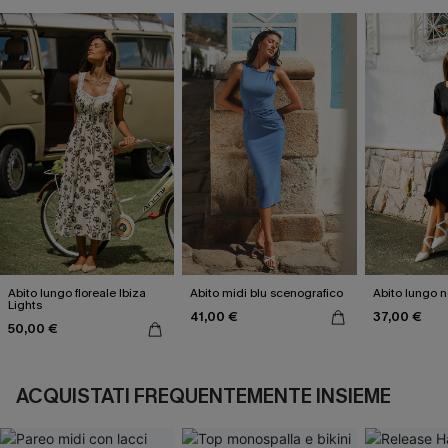
Abito lungo floreale Ibiza
Abito midi blu scenografico
Abito lungo 
Lights
41,00 €
37,00 €
50,00 €
ACQUISTATI FREQUENTEMENTE INSIEME