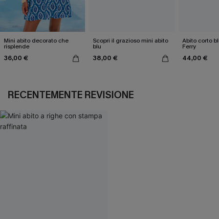
Mini abito decorato che
Scopri il grazioso mini abito
Abito corto b
risplende
blu
Ferry
36,00 €
38,00 €
44,00 €
RECENTEMENTE REVISIONE