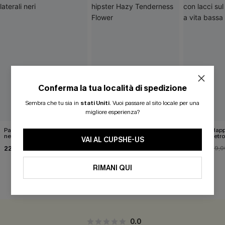
Conferma la tua località di spedizione
Sembra che tu sia in
stati Uniti
.
Vuoi passare al sito locale per una
migliore esperienza?
Pareo midi con lacci laterali
Top monospalla e bikini
Release Happ
neri
hipster Hazy Tenderness
lacci sul retro
VAI AL CUPSHE-US
Flower
bassa
22,00 €
35,00 €
31,00 €
24,00 €
39,0
RIMANI QUI
RECENSIONI DEI CLIENTI
0.0