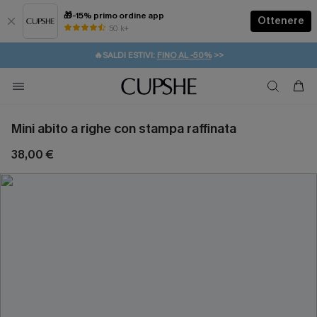
🎁-15% primo ordine app
Ottenere
50 k+
⚡️-15% SUGLI ESSENZIALI DA VACANZA |
ACQUISTA
🔥SALDI ESTIVI:
FINO AL -50%
>>
💌REGALO PER I NUOVI: 20% DI SCONTO*
🚚SPEDIZIONE GRATUITA DA 49€
Mini abito a righe con stampa raffinata
38,00 €