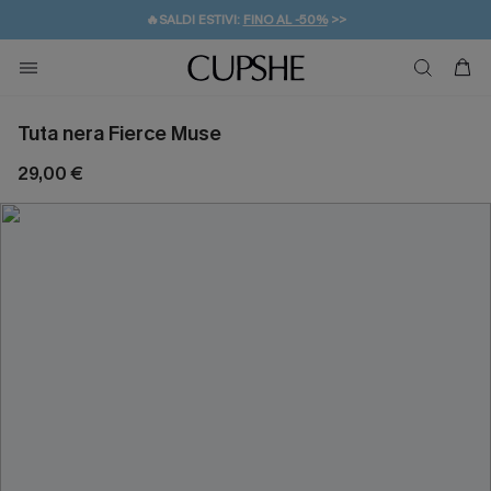
🔥SALDI ESTIVI:
FINO AL -50%
>>
💌REGALO PER I NUOVI: 20% DI SCONTO*
🚚SPEDIZIONE GRATUITA DA 49€
Tuta nera Fierce Muse
29,00 €