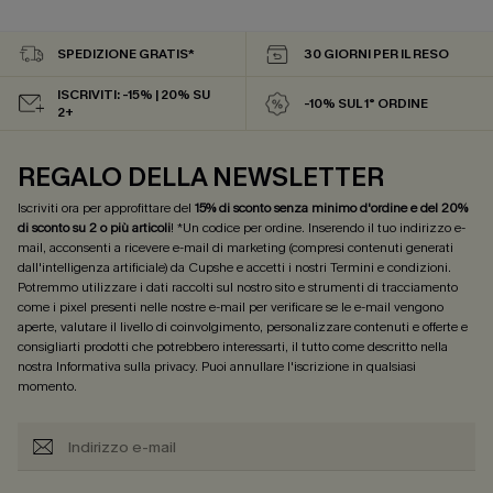
SPEDIZIONE GRATIS*
30 GIORNI PER IL RESO
ISCRIVITI: -15% | 20% SU
-10% SUL 1° ORDINE
2+
REGALO DELLA NEWSLETTER
Iscriviti ora per approfittare del
15% di sconto senza minimo d'ordine e del 20%
di sconto su 2 o più articoli
! *Un codice per ordine. Inserendo il tuo indirizzo e-
mail, acconsenti a ricevere e-mail di marketing (compresi contenuti generati
dall'intelligenza artificiale) da Cupshe e accetti i nostri
Termini e condizioni
.
Potremmo utilizzare i dati raccolti sul nostro sito e strumenti di tracciamento
come i pixel presenti nelle nostre e-mail per verificare se le e-mail vengono
aperte, valutare il livello di coinvolgimento, personalizzare contenuti e offerte e
consigliarti prodotti che potrebbero interessarti, il tutto come descritto nella
nostra
Informativa sulla privacy
. Puoi annullare l'iscrizione in qualsiasi
momento.