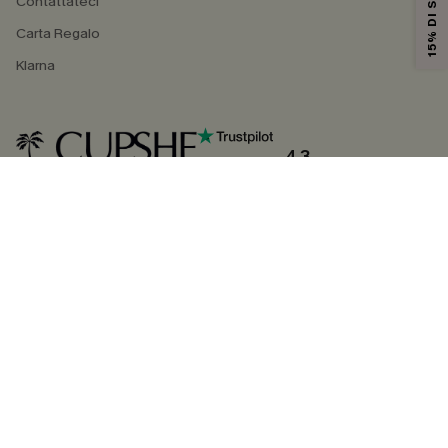
15% DI SCONTO
Contattateci
Carta Regalo
Klarna
4.3
SEGUICI SU
©2026 CUPSHE ITALIA
Informativa sulla privacy
|
Termini e condizioni
Gestione dei cookie