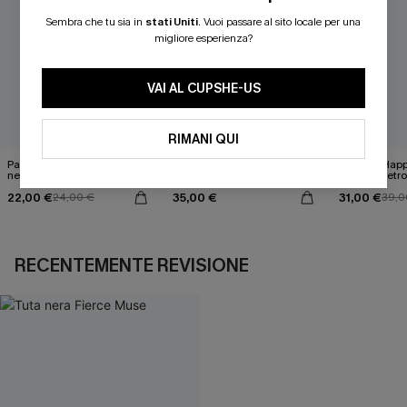
Sembra che tu sia in
stati Uniti
.
Vuoi passare al sito locale per una
migliore esperienza?
VAI AL CUPSHE-US
RIMANI QUI
Pareo midi con lacci laterali
Top monospalla e bikini
Release Happ
neri
hipster Hazy Tenderness
lacci sul retro
Flower
bassa
22,00 €
35,00 €
31,00 €
24,00 €
39,0
RECENTEMENTE REVISIONE