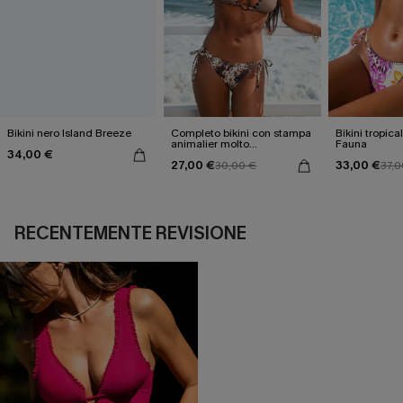
Bikini nero Island Breeze
Completo bikini con stampa
Bikini tropica
animalier molto
Fauna
34,00 €
accattivante
27,00 €
33,00 €
30,00 €
37,0
RECENTEMENTE REVISIONE