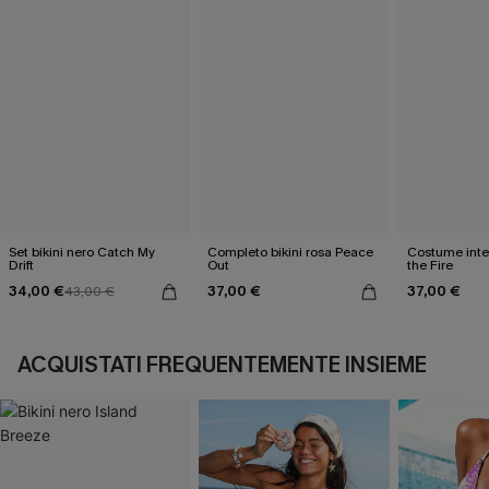
Set bikini nero Catch My
Completo bikini rosa Peace
Costume inte
Drift
Out
the Fire
34,00 €
37,00 €
37,00 €
43,00 €
ACQUISTATI FREQUENTEMENTE INSIEME