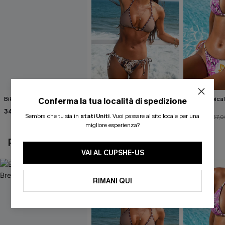
Bikini nero Island Breeze
Completo bikini con stampa
Bikini tropica
Conferma la tua località di spedizione
animalier molto
Fauna
34,00 €
accattivante
Sembra che tu sia in
stati Uniti
.
Vuoi passare al sito locale per una
27,00 €
33,00 €
30,00 €
37,0
migliore esperienza?
POTREBBE INTERESSARTI ANCHE
VAI AL CUPSHE-US
RIMANI QUI