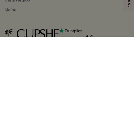
Carta Regalo
Klarna
4.4
SEGUICI SU
©2026 CUPSHE ITALIA
Informativa sulla privacy
|
Termini e condizioni
Gestione dei cookie