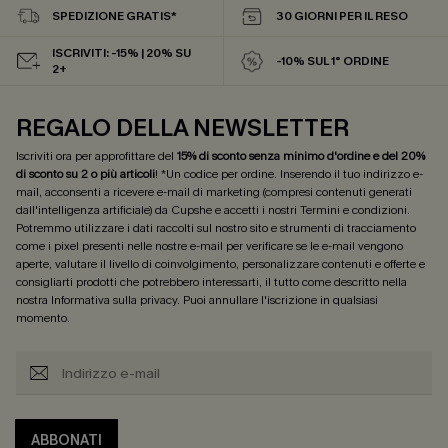
SPEDIZIONE GRATIS*
30 GIORNI PER IL RESO
ISCRIVITI: -15% | 20% SU
-10% SUL 1° ORDINE
2+
REGALO DELLA NEWSLETTER
Iscriviti ora per approfittare del
15% di sconto senza minimo d'ordine e del 20%
di sconto su 2 o più articoli
! *Un codice per ordine. Inserendo il tuo indirizzo e-
mail, acconsenti a ricevere e-mail di marketing (compresi contenuti generati
dall'intelligenza artificiale) da Cupshe e accetti i nostri
Termini e condizioni
.
Potremmo utilizzare i dati raccolti sul nostro sito e strumenti di tracciamento
come i pixel presenti nelle nostre e-mail per verificare se le e-mail vengono
aperte, valutare il livello di coinvolgimento, personalizzare contenuti e offerte e
consigliarti prodotti che potrebbero interessarti, il tutto come descritto nella
nostra
Informativa sulla privacy
. Puoi annullare l'iscrizione in qualsiasi
momento.
ABBONATI