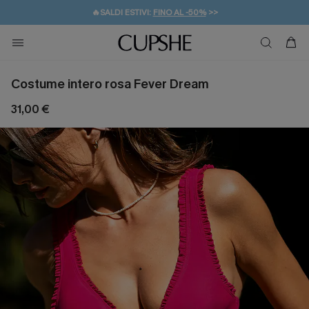
🔥SALDI ESTIVI:
FINO AL -50%
>>
💌REGALO PER I NUOVI: 20% DI SCONTO*
🚚SPEDIZIONE GRATUITA DA 49€
Costume intero rosa Fever Dream
31,00 €