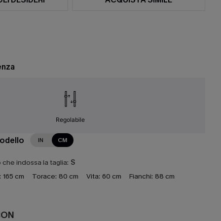
enza
Regolabile
modello
IN
CM
che indossa la taglia:
S
:
165 cm
Torace:
80 cm
Vita:
60 cm
Fianchi:
88 cm
CON