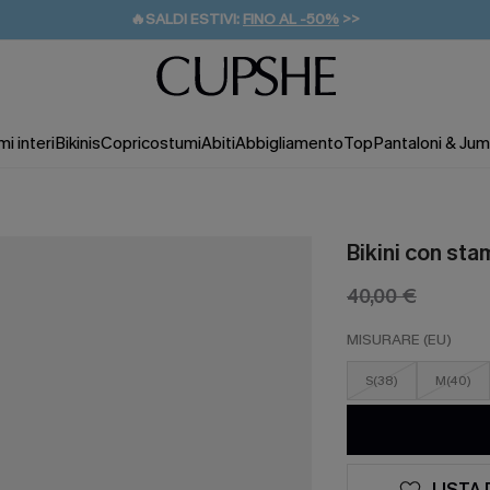
🔥SALDI ESTIVI:
FINO AL -50%
>>
💌REGALO PER I NUOVI: 20% DI SCONTO*
🚚SPEDIZIONE GRATUITA DA 49€
i interi
Bikinis
Copricostumi
Abiti
Abbigliamento
Top
Pantaloni & Jum
Bikini con sta
40,00 €
MISURARE (EU)
S(38)
M(40)
LISTA 