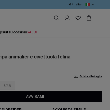
€ / Italian
psuits
Occasioni
SALDI
mpa animalier e civettuola felina
Guida alle taglie
L(42)
AVVISAMI
DEI DESIDERI
ACQUISTA SIMILE