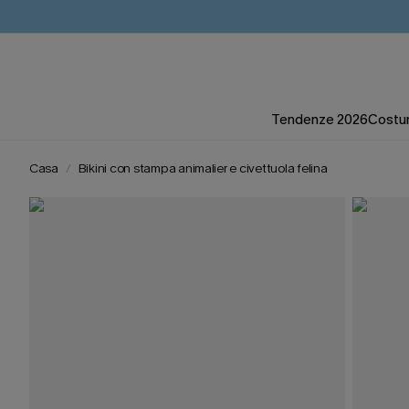
Tendenze 2026
Costum
Casa
Bikini con stampa animalier e civettuola felina