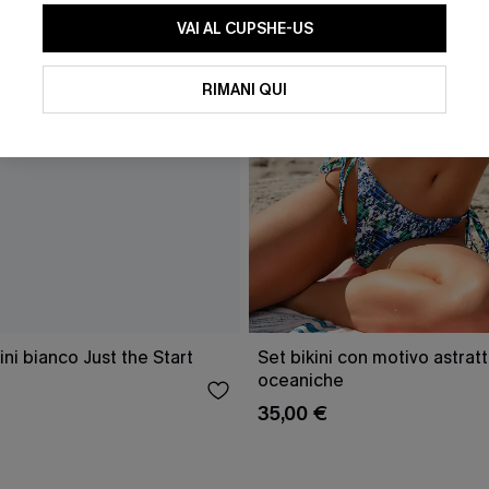
VAI AL CUPSHE-US
RIMANI QUI
ni bianco Just the Start
Set bikini con motivo astratt
oceaniche
35,00 €