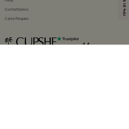
15% DI SCONTO
Faqs
Contattateci
Carta Regalo
4.4
SEGUICI SU
©2026 CUPSHE ITALIA
Informativa sulla privacy
|
Termini e condizioni
Gestione dei cookie