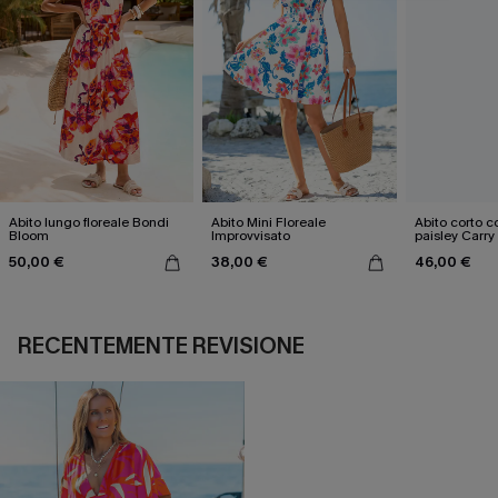
Abito lungo floreale Bondi
Abito Mini Floreale
Abito corto 
Bloom
Improvvisato
paisley Carry
50,00 €
38,00 €
46,00 €
RECENTEMENTE REVISIONE