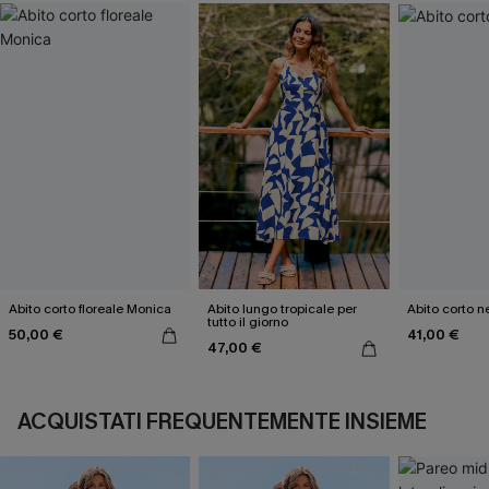
Abito corto floreale Monica
Abito lungo tropicale per
Abito corto n
tutto il giorno
50,00 €
41,00 €
47,00 €
ACQUISTATI FREQUENTEMENTE INSIEME