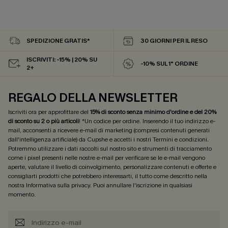
SPEDIZIONE GRATIS*
30 GIORNI PER IL RESO
ISCRIVITI: -15% | 20% SU
-10% SUL 1° ORDINE
2+
REGALO DELLA NEWSLETTER
Iscriviti ora per approfittare del
15% di sconto senza minimo d'ordine e del 20%
di sconto su 2 o più articoli
! *Un codice per ordine. Inserendo il tuo indirizzo e-
mail, acconsenti a ricevere e-mail di marketing (compresi contenuti generati
dall'intelligenza artificiale) da Cupshe e accetti i nostri
Termini e condizioni
.
Potremmo utilizzare i dati raccolti sul nostro sito e strumenti di tracciamento
come i pixel presenti nelle nostre e-mail per verificare se le e-mail vengono
aperte, valutare il livello di coinvolgimento, personalizzare contenuti e offerte e
consigliarti prodotti che potrebbero interessarti, il tutto come descritto nella
nostra
Informativa sulla privacy
. Puoi annullare l'iscrizione in qualsiasi
momento.