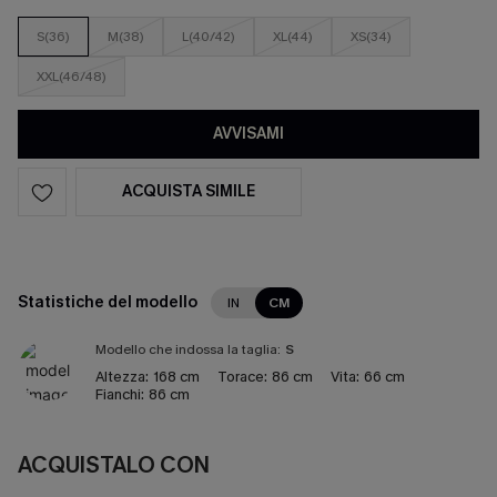
S(36)
M(38)
L(40/42)
XL(44)
XS(34)
XXL(46/48)
AVVISAMI
ACQUISTA SIMILE
Statistiche del modello
IN
CM
Modello che indossa la taglia:
S
Altezza:
168 cm
Torace:
86 cm
Vita:
66 cm
Fianchi:
86 cm
ACQUISTALO CON