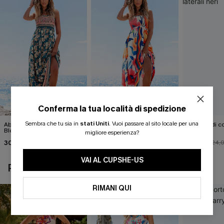
Conferma la tua località di spedizione
Sembra che tu sia in
stati Uniti
.
Vuoi passare al sito locale per una
Abito lungo floreale "Spring
Abito lungo floreale per
Pareo midi con
Blooms"
feste
neri
migliore esperienza?
30,00 €
38,00 €
22,00 €
38,00 €
45,00 €
24,
VAI AL CUPSHE-US
POTREBBE INTERESSARTI ANCHE
RIMANI QUI