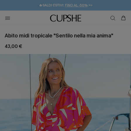
🔥SALDI ESTIVI:
FINO AL -50%
>>
💌REGALO PER I NUOVI: 20% DI SCONTO*
🚚SPEDIZIONE GRATUITA DA 49€
Abito midi tropicale "Sentilo nella mia anima"
43,00 €