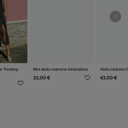
le "Feeling
Mini abito marrone minimalista
Abito midi blu
32,00 €
43,00 €