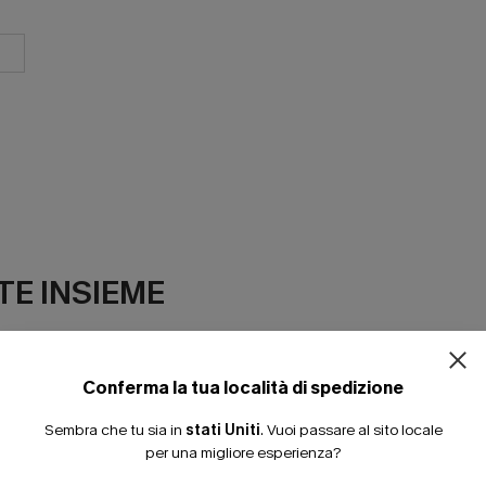
ISCRIVITI PE
E INSIEME
15% DI SCONTO SENZA
20% DI SCONTO SU 2 
Conferma la tua località di spedizione
Sembra che tu sia in
stati Uniti
.
Vuoi passare al sito locale
per una migliore esperienza?