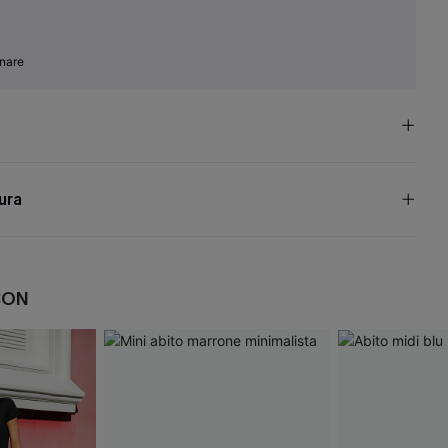
inare
cura
CON