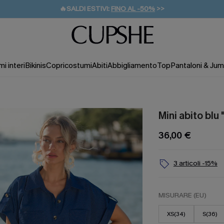
🔥SALDI ESTIVI:
FINO AL -50%
>>
💌REGALO PER I NUOVI: 20% DI SCONTO*
🚚SPEDIZIONE GRATUITA DA 49€
i interi
Bikinis
Copricostumi
Abiti
Abbigliamento
Top
Pantaloni & Jum
Mini abito blu 
36,00 €
3 articoli -15%
MISURARE (EU)
XS(34)
S(36)