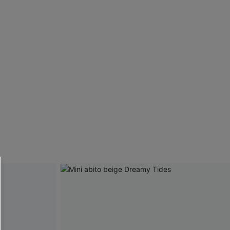
R OTTENERE
 MINIMO D'ORDINE
O PIÙ ARTICOLI