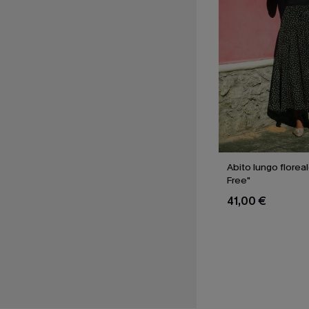
Abito lungo florea
Free"
41,00 €