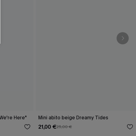
O SCONT
ere e-mail di marketing (compresi contenuti
ti i nostri
Termini e condizioni
. Potremmo
 di tracciamento come i pixel presenti nelle
rte, valutare il livello di coinvolgimento,
dotti che potrebbero interessarti, il tutto
y
. Puoi annullare l'iscrizione in qualsiasi
 We're Here"
Mini abito beige Dreamy Tides
21,00 €
25,00 €