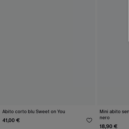
Abito corto blu Sweet on You
Mini abito se
nero
41,00 €
18,90 €