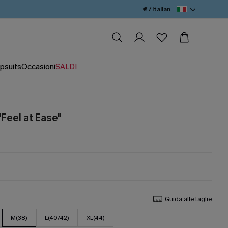
€ / Italian
psuits
Occasioni
SALDI
"Feel at Ease"
Guida alle taglie
M(38)
L(40/42)
XL(44)