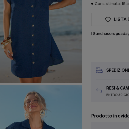
Cons. stimata: 18 
LISTA 
I Sunchasers guada
SPEDIZION
RESI & CAM
ENTRO 30 GI
Prodotto in evid