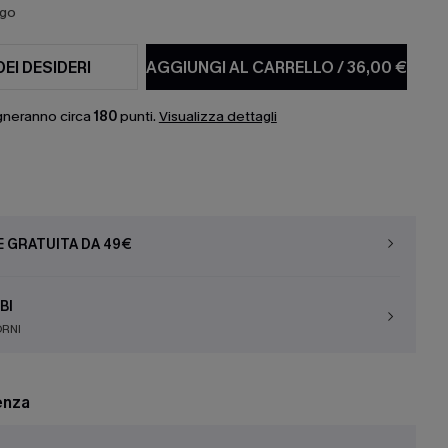
ago
DEI DESIDERI
AGGIUNGI AL CARRELLO
/
36,00 €
gneranno circa
180
punti.
Visualizza dettagli
E GRATUITA DA 49€
BI
ORNI
enza