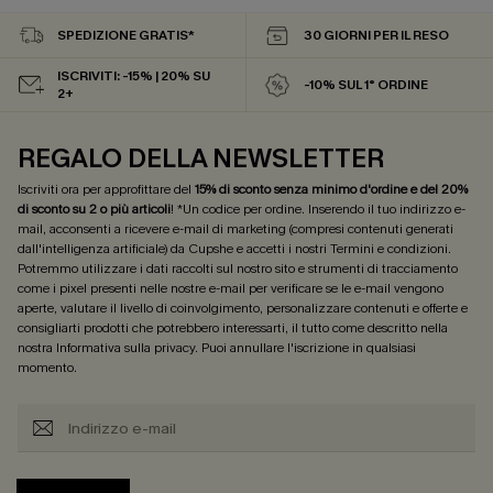
SPEDIZIONE GRATIS*
30 GIORNI PER IL RESO
ISCRIVITI: -15% | 20% SU
-10% SUL 1° ORDINE
2+
REGALO DELLA NEWSLETTER
Iscriviti ora per approfittare del
15% di sconto senza minimo d'ordine e del 20%
di sconto su 2 o più articoli
! *Un codice per ordine. Inserendo il tuo indirizzo e-
mail, acconsenti a ricevere e-mail di marketing (compresi contenuti generati
dall'intelligenza artificiale) da Cupshe e accetti i nostri
Termini e condizioni
.
Potremmo utilizzare i dati raccolti sul nostro sito e strumenti di tracciamento
come i pixel presenti nelle nostre e-mail per verificare se le e-mail vengono
aperte, valutare il livello di coinvolgimento, personalizzare contenuti e offerte e
consigliarti prodotti che potrebbero interessarti, il tutto come descritto nella
nostra
Informativa sulla privacy
. Puoi annullare l'iscrizione in qualsiasi
momento.