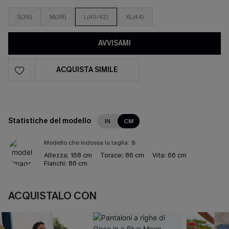
S(36)
M(38)
L(40/42)
XL(44)
AVVISAMI
ACQUISTA SIMILE
Statistiche del modello
IN
CM
Modello che indossa la taglia:
S
Altezza:
168 cm
Torace:
86 cm
Vita:
66 cm
Fianchi:
86 cm
ACQUISTALO CON