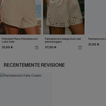
Portside Plans Pantaloncini
Pantaloncini beige fuori dal
Pantaloncini k
color kaki
personaggio
31,00 €
31,00 €
37,00 €
RECENTEMENTE REVISIONE