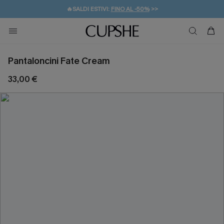
🔥SALDI ESTIVI:
FINO AL -50%
>>
💌REGALO PER I NUOVI: 20% DI SCONTO*
🚚SPEDIZIONE GRATUITA DA 49€
Pantaloncini Fate Cream
33,00 €