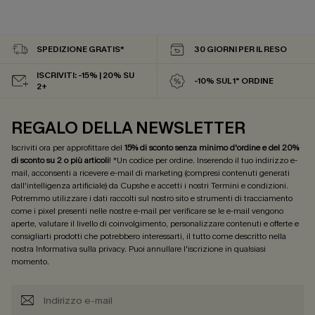
SPEDIZIONE GRATIS*
30 GIORNI PER IL RESO
ISCRIVITI: -15% | 20% SU
-10% SUL 1° ORDINE
2+
REGALO DELLA NEWSLETTER
Iscriviti ora per approfittare del
15% di sconto senza minimo d'ordine e del 20%
di sconto su 2 o più articoli
! *Un codice per ordine. Inserendo il tuo indirizzo e-
mail, acconsenti a ricevere e-mail di marketing (compresi contenuti generati
dall'intelligenza artificiale) da Cupshe e accetti i nostri
Termini e condizioni
.
Potremmo utilizzare i dati raccolti sul nostro sito e strumenti di tracciamento
come i pixel presenti nelle nostre e-mail per verificare se le e-mail vengono
aperte, valutare il livello di coinvolgimento, personalizzare contenuti e offerte e
consigliarti prodotti che potrebbero interessarti, il tutto come descritto nella
nostra
Informativa sulla privacy
. Puoi annullare l'iscrizione in qualsiasi
momento.