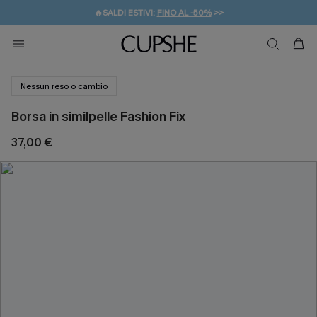
🔥SALDI ESTIVI:
FINO AL -50%
>>
💌REGALO PER I NUOVI: 20% DI SCONTO*
🚚SPEDIZIONE GRATUITA DA 49€
Nessun reso o cambio
Borsa in similpelle Fashion Fix
37,00 €