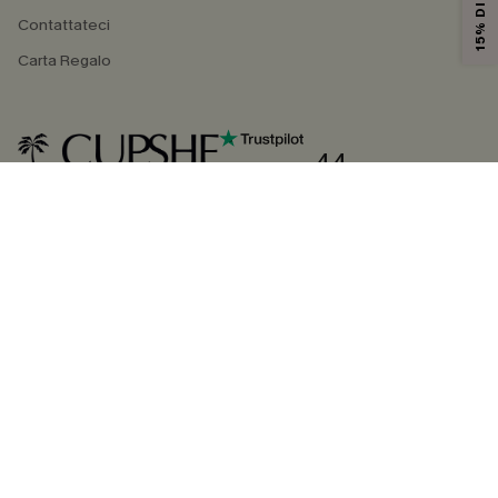
Contattateci
Carta Regalo
4.4
SEGUICI SU
©2026 CUPSHE ITALIA
Informativa sulla privacy
|
Termini e condizioni
Gestione dei cookie