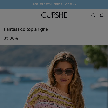
🔥SALDI ESTIVI:
FINO AL -50%
>>
💌REGALO PER I NUOVI: 20% DI SCONTO*
🚚SPEDIZIONE GRATUITA DA 49€
Fantastico top a righe
35,00 €