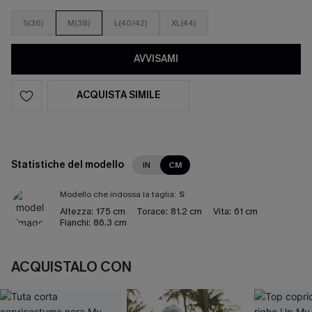
S(36)
M(38)
L(40/42)
XL(44)
AVVISAMI
ACQUISTA SIMILE
Statistiche del modello
IN
CM
Modello che indossa la taglia:
S
Altezza:
175 cm
Torace:
81.2 cm
Vita:
61 cm
Fianchi:
86.3 cm
ACQUISTALO CON