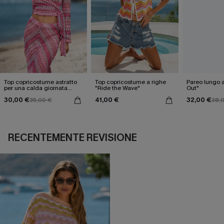
Top copricostume astratto
Top copricostume a righe
Pareo lungo as
per una calda giornata
"Ride the Wave"
Out"
estiva
30,00 €
41,00 €
32,00 €
35,00 €
38,
RECENTEMENTE REVISIONE