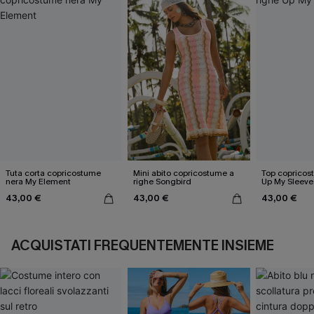
Tuta corta copricostume
Mini abito copricostume a
Top copricos
nera My Element
righe Songbird
Up My Sleeve
43,00 €
43,00 €
43,00 €
ACQUISTATI FREQUENTEMENTE INSIEME