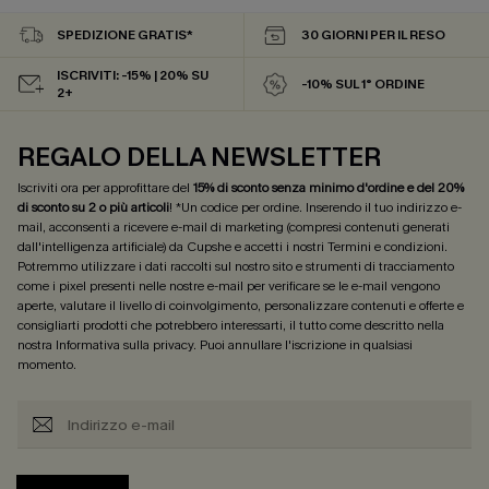
SPEDIZIONE GRATIS*
30 GIORNI PER IL RESO
ISCRIVITI: -15% | 20% SU
-10% SUL 1° ORDINE
2+
REGALO DELLA NEWSLETTER
Iscriviti ora per approfittare del
15% di sconto senza minimo d'ordine e del 20%
di sconto su 2 o più articoli
! *Un codice per ordine. Inserendo il tuo indirizzo e-
mail, acconsenti a ricevere e-mail di marketing (compresi contenuti generati
dall'intelligenza artificiale) da Cupshe e accetti i nostri
Termini e condizioni
.
Potremmo utilizzare i dati raccolti sul nostro sito e strumenti di tracciamento
come i pixel presenti nelle nostre e-mail per verificare se le e-mail vengono
aperte, valutare il livello di coinvolgimento, personalizzare contenuti e offerte e
consigliarti prodotti che potrebbero interessarti, il tutto come descritto nella
nostra
Informativa sulla privacy
. Puoi annullare l'iscrizione in qualsiasi
momento.