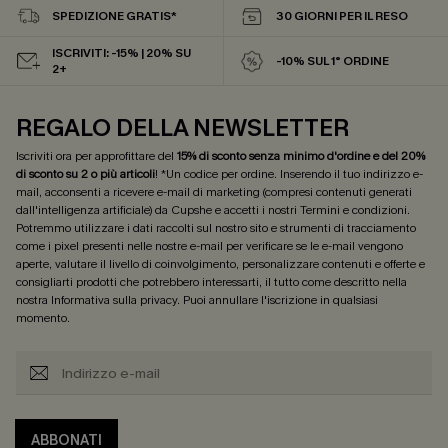
SPEDIZIONE GRATIS*
30 GIORNI PER IL RESO
ISCRIVITI: -15% | 20% SU
-10% SUL 1° ORDINE
2+
REGALO DELLA NEWSLETTER
Iscriviti ora per approfittare del
15% di sconto senza minimo d'ordine e del 20%
di sconto su 2 o più articoli
! *Un codice per ordine. Inserendo il tuo indirizzo e-
mail, acconsenti a ricevere e-mail di marketing (compresi contenuti generati
dall'intelligenza artificiale) da Cupshe e accetti i nostri
Termini e condizioni
.
Potremmo utilizzare i dati raccolti sul nostro sito e strumenti di tracciamento
come i pixel presenti nelle nostre e-mail per verificare se le e-mail vengono
aperte, valutare il livello di coinvolgimento, personalizzare contenuti e offerte e
consigliarti prodotti che potrebbero interessarti, il tutto come descritto nella
nostra
Informativa sulla privacy
. Puoi annullare l'iscrizione in qualsiasi
momento.
ABBONATI