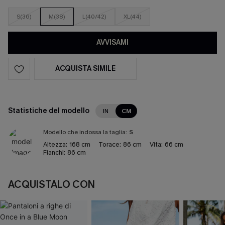
S(36)
M(38)
L(40/42)
XL(44)
AVVISAMI
ACQUISTA SIMILE
Statistiche del modello
IN
CM
Modello che indossa la taglia:
S
Altezza:
168 cm
Torace:
86 cm
Vita:
66 cm
Fianchi:
86 cm
ACQUISTALO CON