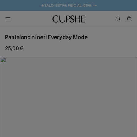
🔥SALDI ESTIVI:
FINO AL -50%
>>
💌REGALO PER I NUOVI: 20% DI SCONTO*
🚚SPEDIZIONE GRATUITA DA 49€
Pantaloncini neri Everyday Mode
25,00 €