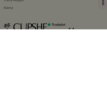
Carta Regalo
Klarna
4.4
SEGUICI SU
©2026 CUPSHE ITALIA
Informativa sulla privacy
|
Termini e condizioni
Gestione dei cookie