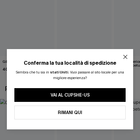
Gilet bianco Wrap It Up
Maglia bianca in maglia
Parte superio
Conferma la tua località di spedizione
Happy Days
marrone betu
40,00 €
Sembra che tu sia in
stati Uniti
.
Vuoi passare al sito locale per una
43,00 €
35,00 €
migliore esperienza?
POTREBBE INTERESSARTI ANCHE
VAI AL CUPSHE-US
RIMANI QUI