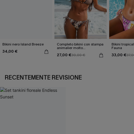
Bikini nero Island Breeze
Completo bikini con stampa
Bikini tropica
animalier molto
Fauna
34,00 €
accattivante
27,00 €
33,00 €
30,00 €
37,0
RECENTEMENTE REVISIONE