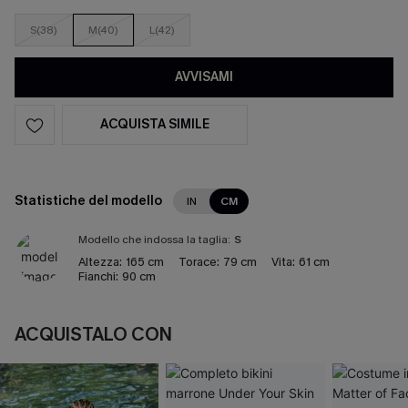
S(38)
M(40)
L(42)
AVVISAMI
ACQUISTA SIMILE
Statistiche del modello
IN
CM
Modello che indossa la taglia:
S
Altezza:
165 cm
Torace:
79 cm
Vita:
61 cm
Fianchi:
90 cm
ACQUISTALO CON