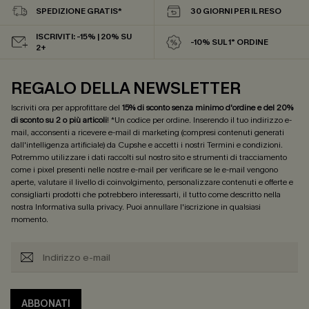
SPEDIZIONE GRATIS*
30 GIORNI PER IL RESO
ISCRIVITI: -15% | 20% SU
-10% SUL 1° ORDINE
2+
REGALO DELLA NEWSLETTER
Iscriviti ora per approfittare del
15% di sconto senza minimo d'ordine e del 20%
di sconto su 2 o più articoli
! *Un codice per ordine. Inserendo il tuo indirizzo e-
mail, acconsenti a ricevere e-mail di marketing (compresi contenuti generati
dall'intelligenza artificiale) da Cupshe e accetti i nostri
Termini e condizioni
.
Potremmo utilizzare i dati raccolti sul nostro sito e strumenti di tracciamento
come i pixel presenti nelle nostre e-mail per verificare se le e-mail vengono
aperte, valutare il livello di coinvolgimento, personalizzare contenuti e offerte e
consigliarti prodotti che potrebbero interessarti, il tutto come descritto nella
nostra
Informativa sulla privacy
. Puoi annullare l'iscrizione in qualsiasi
momento.
ABBONATI