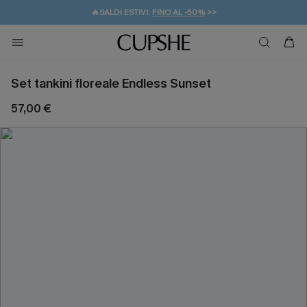
🔥SALDI ESTIVI:
FINO AL -50%
>>
💌REGALO PER I NUOVI: 20% DI SCONTO*
🚚SPEDIZIONE GRATUITA DA 49€
Set tankini floreale Endless Sunset
57,00 €