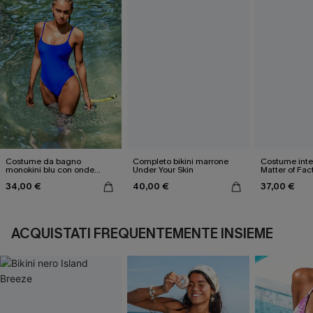
Costume da bagno
Completo bikini marrone
Costume inter
monokini blu con onde
Under Your Skin
Matter of Fac
elettriche
34,00 €
40,00 €
37,00 €
ACQUISTATI FREQUENTEMENTE INSIEME