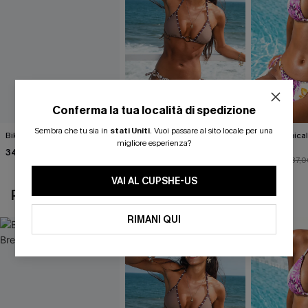
Conferma la tua località di spedizione
Sembra che tu sia in
stati Uniti
.
Vuoi passare al sito locale per una
Bikini nero Island Breeze
Completo bikini con stampa
Bikini tropica
migliore esperienza?
animalier molto
Fauna
34,00 €
accattivante
27,00 €
33,00 €
30,00 €
37,0
VAI AL CUPSHE-US
POTREBBE INTERESSARTI ANCHE
RIMANI QUI