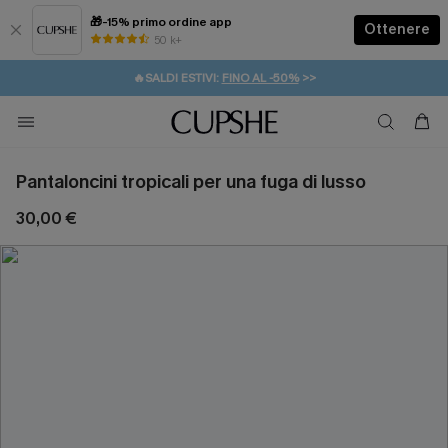
🎁-15% primo ordine app
Ottenere
50 k+
⚡️-15% SUGLI ESSENZIALI DA VACANZA |
ACQUISTA
🔥SALDI ESTIVI:
FINO AL -50%
>>
💌REGALO PER I NUOVI: 20% DI SCONTO*
🚚SPEDIZIONE GRATUITA DA 49€
Pantaloncini tropicali per una fuga di lusso
30,00 €