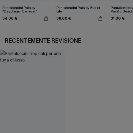
Pantaloncini Paisley
Pantaloncini Paisley Full of
Pantaloncini 
"Daydream Believer"
Life
Pacific Beac
34,00 €
39,00 €
31,00 €
RECENTEMENTE REVISIONE