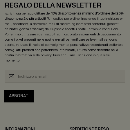
REGALO DELLA NEWSLETTER
Iscriviti ora per approfittare del
15% di sconto senza minimo d'ordine e del 20%
di sconto su 2 o più articoli
! *Un codice per ordine. Inserendo il tuo indirizzo e-
mail, acconsenti a ricevere e-mail di marketing (compresi contenuti generati
dall'intelligenza artificiale) da Cupshe e accetti i nostri
Termini e condizioni
.
Potremmo utilizzare i dati raccolti sul nostro sito e strumenti di tracciamento
come i pixel presenti nelle nostre e-mail per verificare se le e-mail vengono
aperte, valutare il livello di coinvolgimento, personalizzare contenuti e offerte e
consigliarti prodotti che potrebbero interessarti, il tutto come descritto nella
nostra
Informativa sulla privacy
. Puoi annullare l'iscrizione in qualsiasi
momento.
ABBONATI
INFORMAZIONI
SPEDIZIONE E RESO