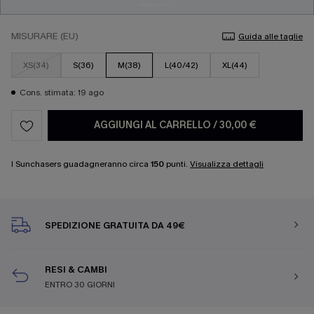
MISURARE (EU)
Guida alle taglie
XS(34)
S(36)
M(38)
L(40/42)
XL(44)
Cons. stimata: 19 ago
AGGIUNGI AL CARRELLO
/
30,00 €
I Sunchasers guadagneranno circa
150
punti.
Visualizza dettagli
SPEDIZIONE GRATUITA DA 49€
RESI & CAMBI
ENTRO 30 GIORNI