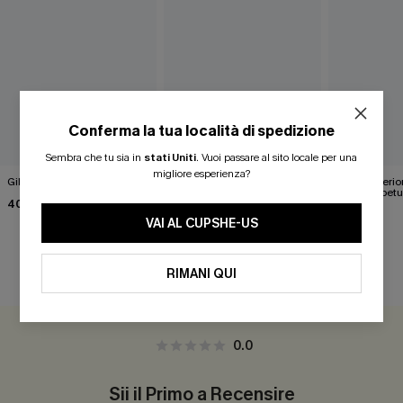
Conferma la tua località di spedizione
Sembra che tu sia in
stati Uniti
.
Vuoi passare al sito locale per una
migliore esperienza?
Gilet bianco Wrap It Up
Maglia bianca in maglia
Parte superio
Happy Days
marrone betu
40,00 €
43,00 €
35,00 €
VAI AL CUPSHE-US
RIMANI QUI
RECENSIONI DEI CLIENTI
0.0
Sii il Primo a Recensire