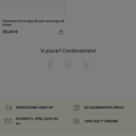
Pantaloncini tropicali per una fuga di
lusso
30,00 €
Vi piace? Condividetelo!
SPEDIZIONE GRATIS*
30 GIORNI PER IL RESO
ISCRIVITI: -15% | 20% SU
-10% SUL 1° ORDINE
2+