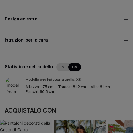
Design ed extra
Istruzioni per la cura
Statistiche del modello
IN
CM
Modello che indossa la taglia:
XS
Altezza:
175 cm
Torace:
81.2 cm
Vita:
61 cm
Fianchi:
86.3 cm
ACQUISTALO CON