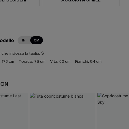
modello
IN
CM
che indossa la taglia:
S
:
173 cm
Torace:
78 cm
Vita:
60 cm
Fianchi:
84 cm
CON