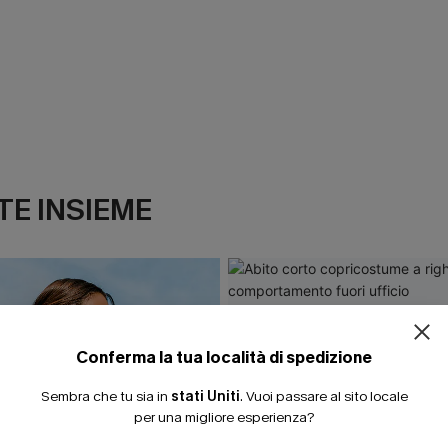
E INSIEME
ISCRIVITI PE
15% DI SCONTO SENZA
20% DI SCONTO SU 2 
Conferma la tua località di spedizione
Sembra che tu sia in
stati Uniti
.
Vuoi passare al sito locale
per una migliore esperienza?