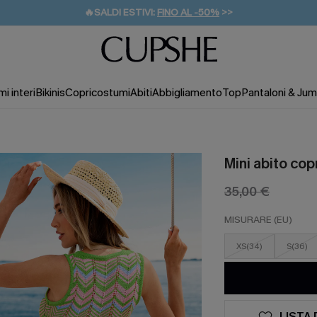
🔥SALDI ESTIVI:
FINO AL -50%
>>
💌REGALO PER I NUOVI: 20% DI SCONTO*
🚚SPEDIZIONE GRATUITA DA 49€
i interi
Bikinis
Copricostumi
Abiti
Abbigliamento
Top
Pantaloni & Jum
Mini abito co
35,00 €
MISURARE (EU)
XS(34)
S(36)
LISTA 