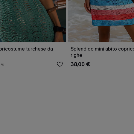
opricostume turchese da
Splendido mini abito copri
righe
38,00 €
 €