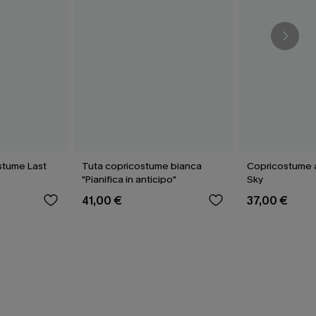
stume Last
Tuta copricostume bianca
Copricostume a
"Pianifica in anticipo"
Sky
41,00 €
37,00 €