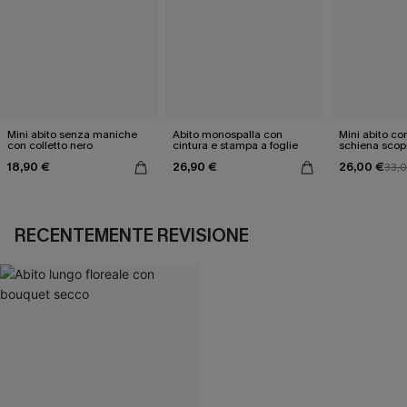
Mini abito senza maniche
Abito monospalla con
Mini abito con
con colletto nero
cintura e stampa a foglie
schiena scop
18,90 €
26,90 €
26,00 €
33,
RECENTEMENTE REVISIONE