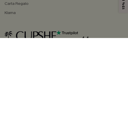
Carta Regalo
Klarna
4.4
SEGUICI SU
©2026 CUPSHE ITALIA
Informativa sulla privacy
|
Termini e condizioni
Gestione dei cookie