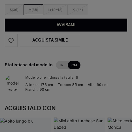
S(36)
M(38)
L(40/42)
XL(44)
AVVISAMI
ACQUISTA SIMILE
Statistiche del modello
IN
CM
Modello che indossa la taglia:
S
Altezza:
173 cm
Torace:
85 cm
Vita:
60 cm
Fianchi:
90 cm
ACQUISTALO CON