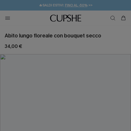
🔥SALDI ESTIVI:
FINO AL -50%
>>
💌REGALO PER I NUOVI: 20% DI SCONTO*
🚚SPEDIZIONE GRATUITA DA 49€
Abito lungo floreale con bouquet secco
34,00 €