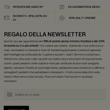
SPEDIZIONE GRATIS*
30 GIORNI PER IL RESO
ISCRIVITI: -15% | 20% SU
-10% SUL 1° ORDINE
2+
REGALO DELLA NEWSLETTER
Iscriviti ora per approfittare del
15% di sconto senza minimo d'ordine e del 20%
di sconto su 2 o più articoli
! *Un codice per ordine. Inserendo il tuo indirizzo e-
mail, acconsenti a ricevere e-mail di marketing (compresi contenuti generati
dall'intelligenza artificiale) da Cupshe e accetti i nostri
Termini e condizioni
.
Potremmo utilizzare i dati raccolti sul nostro sito e strumenti di tracciamento
come i pixel presenti nelle nostre e-mail per verificare se le e-mail vengono
aperte, valutare il livello di coinvolgimento, personalizzare contenuti e offerte e
consigliarti prodotti che potrebbero interessarti, il tutto come descritto nella
nostra
Informativa sulla privacy
. Puoi annullare l'iscrizione in qualsiasi
momento.