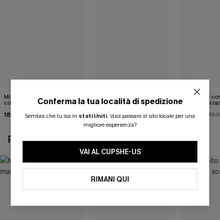
Mini abito senza maniche
Abito monospalla con
Mini abito con
Conferma la tua località di spedizione
con colletto nero
cintura e stampa a foglie
schiena scop
18,90 €
26,90 €
26,00 €
33,
Sembra che tu sia in
stati Uniti
.
Vuoi passare al sito locale per una
migliore esperienza?
POTREBBE INTERESSARTI ANCHE
VAI AL CUPSHE-US
RIMANI QUI