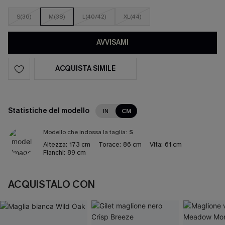
S(36)
M(38)
L(40/42)
XL(44)
AVVISAMI
ACQUISTA SIMILE
Statistiche del modello
IN
CM
Modello che indossa la taglia:
S
Altezza:
173 cm
Torace:
86 cm
Vita:
61 cm
Fianchi:
89 cm
ACQUISTALO CON