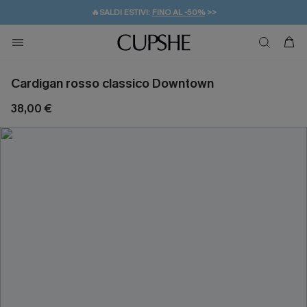
🔥SALDI ESTIVI:
FINO AL -50%
>>
💌REGALO PER I NUOVI: 20% DI SCONTO*
🚚SPEDIZIONE GRATUITA DA 49€
Cardigan rosso classico Downtown
38,00 €