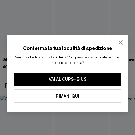
Conferma la tua località di spedizione
Sembra che tu sia in
stati Uniti
.
Vuoi passare al sito locale per una
Gilet bianco Wrap It Up
Abito maglione marrone
Maglione ner
migliore esperienza?
tinta unita
Road"
40,00 €
46,00 €
40,00 €
VAI AL CUPSHE-US
POTREBBE INTERESSARTI ANCHE
RIMANI QUI