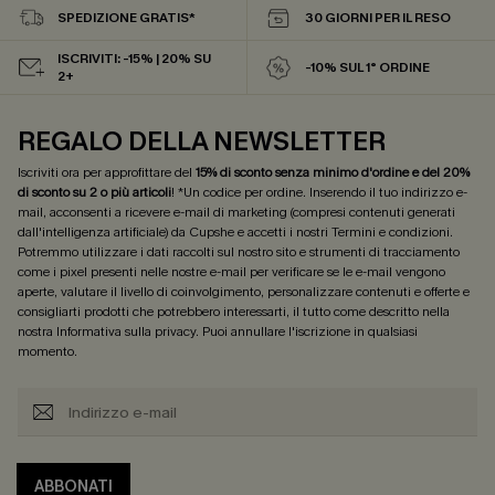
SPEDIZIONE GRATIS*
30 GIORNI PER IL RESO
ISCRIVITI: -15% | 20% SU
-10% SUL 1° ORDINE
2+
REGALO DELLA NEWSLETTER
Iscriviti ora per approfittare del
15% di sconto senza minimo d'ordine e del 20%
di sconto su 2 o più articoli
! *Un codice per ordine. Inserendo il tuo indirizzo e-
mail, acconsenti a ricevere e-mail di marketing (compresi contenuti generati
dall'intelligenza artificiale) da Cupshe e accetti i nostri
Termini e condizioni
.
Potremmo utilizzare i dati raccolti sul nostro sito e strumenti di tracciamento
come i pixel presenti nelle nostre e-mail per verificare se le e-mail vengono
aperte, valutare il livello di coinvolgimento, personalizzare contenuti e offerte e
consigliarti prodotti che potrebbero interessarti, il tutto come descritto nella
nostra
Informativa sulla privacy
. Puoi annullare l'iscrizione in qualsiasi
momento.
ABBONATI