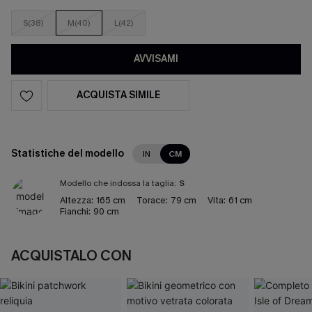
S(38)
M(40)
L(42)
AVVISAMI
ACQUISTA SIMILE
Statistiche del modello
IN
CM
Modello che indossa la taglia:
S
Altezza:
165 cm
Torace:
79 cm
Vita:
61 cm
Fianchi:
90 cm
ACQUISTALO CON