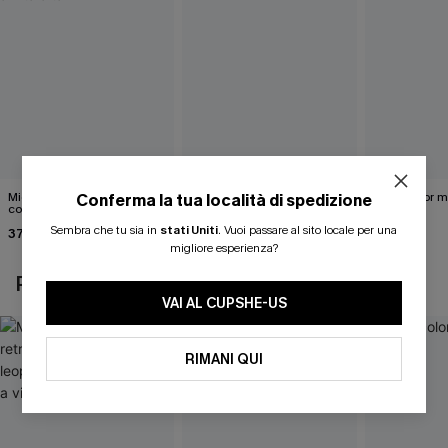
Midkini incrociato sul retro
Completo bikini marrone
Bikini color 
Conferma la tua località di spedizione
con stampa leopardata
Under Your Skin
40,00 €
classica e set a vita alta
Sembra che tu sia in
stati Uniti
.
Vuoi passare al sito locale per una
37,00 €
40,00 €
migliore esperienza?
POTREBBE INTERESSARTI ANCHE
VAI AL CUPSHE-US
RIMANI QUI