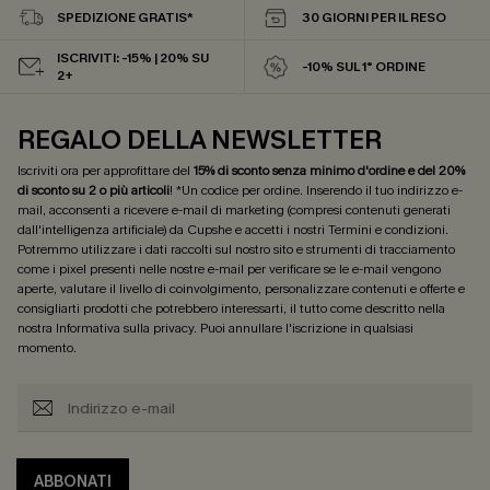
SPEDIZIONE GRATIS*
30 GIORNI PER IL RESO
ISCRIVITI: -15% | 20% SU
-10% SUL 1° ORDINE
2+
REGALO DELLA NEWSLETTER
Iscriviti ora per approfittare del
15% di sconto senza minimo d'ordine e del 20%
di sconto su 2 o più articoli
! *Un codice per ordine. Inserendo il tuo indirizzo e-
mail, acconsenti a ricevere e-mail di marketing (compresi contenuti generati
dall'intelligenza artificiale) da Cupshe e accetti i nostri
Termini e condizioni
.
Potremmo utilizzare i dati raccolti sul nostro sito e strumenti di tracciamento
come i pixel presenti nelle nostre e-mail per verificare se le e-mail vengono
aperte, valutare il livello di coinvolgimento, personalizzare contenuti e offerte e
consigliarti prodotti che potrebbero interessarti, il tutto come descritto nella
nostra
Informativa sulla privacy
. Puoi annullare l'iscrizione in qualsiasi
momento.
ABBONATI