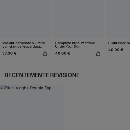
Midkini incrociato sul retro
Completo bikini marrone
Bikini color 
con stampa leopardata
Under Your Skin
40,00 €
classica e set a vita alta
37,00 €
40,00 €
RECENTEMENTE REVISIONE