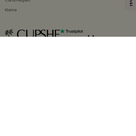
Carta Regalo
Klarna
4.4
SEGUICI SU
©2026 CUPSHE ITALIA
Informativa sulla privacy
|
Termini e condizioni
Gestione dei cookie