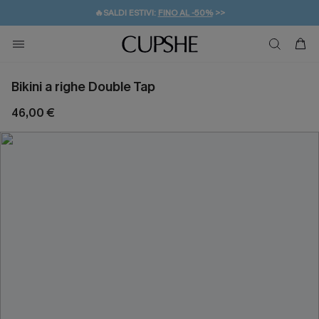
🔥SALDI ESTIVI:
FINO AL -50%
>>
💌REGALO PER I NUOVI: 20% DI SCONTO*
🚚SPEDIZIONE GRATUITA DA 49€
Bikini a righe Double Tap
46,00 €