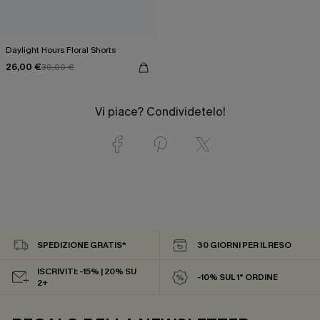
Daylight Hours Floral Shorts
26,00 €
30,00 €
Vi piace? Condividetelo!
SPEDIZIONE GRATIS*
30 GIORNI PER IL RESO
ISCRIVITI: -15% | 20% SU
-10% SUL 1° ORDINE
2+