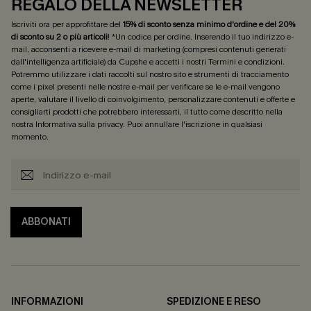
REGALO DELLA NEWSLETTER
Iscriviti ora per approfittare del
15% di sconto senza minimo d'ordine e del 20%
di sconto su 2 o più articoli
! *Un codice per ordine. Inserendo il tuo indirizzo e-
mail, acconsenti a ricevere e-mail di marketing (compresi contenuti generati
dall'intelligenza artificiale) da Cupshe e accetti i nostri
Termini e condizioni
.
Potremmo utilizzare i dati raccolti sul nostro sito e strumenti di tracciamento
come i pixel presenti nelle nostre e-mail per verificare se le e-mail vengono
aperte, valutare il livello di coinvolgimento, personalizzare contenuti e offerte e
consigliarti prodotti che potrebbero interessarti, il tutto come descritto nella
nostra
Informativa sulla privacy
. Puoi annullare l'iscrizione in qualsiasi
momento.
ABBONATI
INFORMAZIONI
SPEDIZIONE E RESO