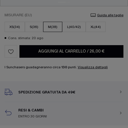
MISURARE (EU)
Guida alle taglie
XS(34)
S(36)
M(38)
L(40/42)
XL(44)
Cons. stimata: 20 ago
AGGIUNGI AL CARRELLO
/
26,00 €
I Sunchasers guadagneranno circa
130
punti.
Visualizza dettagli
SPEDIZIONE GRATUITA DA 49€
RESI & CAMBI
ENTRO 30 GIORNI