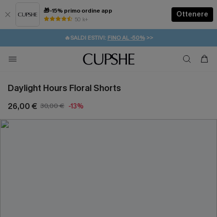
🎁-15% primo ordine app
Ottenere
50 k+
⚡️-15% SUGLI ESSENZIALI DA VACANZA |
ACQUISTA
🔥SALDI ESTIVI:
FINO AL -50%
>>
💌REGALO PER I NUOVI: 20% DI SCONTO*
🚚SPEDIZIONE GRATUITA DA 49€
Daylight Hours Floral Shorts
26,00 €
30,00 €
-13%