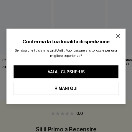
Conferma la tua località di spedizione
Sembra che tu sia in
stati Uniti
.
Vuoi passare al sito locale per una
migliore esperienza?
Pantaloncini kaki stile retrò
Gilet bianco Wrap It Up
Maglia bianc
Happy Days
31,00 €
40,00 €
43,00 €
VAI AL CUPSHE-US
RIMANI QUI
RECENSIONI DEI CLIENTI
0.0
Sii il Primo a Recensire