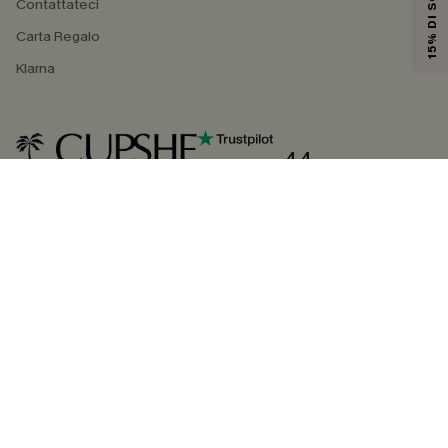
15% DI SCONTO
Contattateci
Carta Regalo
Klarna
4.4
SEGUICI SU
©2026 CUPSHE ITALIA
Informativa sulla privacy
|
Termini e condizioni
Gestione dei cookie