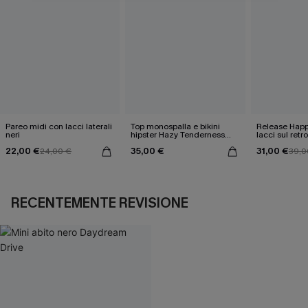
Pareo midi con lacci laterali
Top monospalla e bikini
Release Happ
neri
hipster Hazy Tenderness
lacci sul retro
Flower
bassa
22,00 €
35,00 €
31,00 €
24,00 €
39,0
RECENTEMENTE REVISIONE