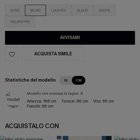
S(36)
M(38)
L(40/42)
XL(44)
XS(34)
XXL(46/48)
AVVISAMI
ACQUISTA SIMILE
Statistiche del modello
IN
CM
Modello che indossa la taglia:
S
Altezza:
168 cm
Torace:
86 cm
Vita:
66 cm
Fianchi:
86 cm
ACQUISTALO CON