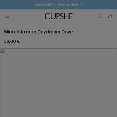
🔥SALDI ESTIVI:
FINO AL -50%
>>
💌REGALO PER I NUOVI: 20% DI SCONTO*
🚚SPEDIZIONE GRATUITA DA 49€
Mini abito nero Daydream Drive
36,00 €