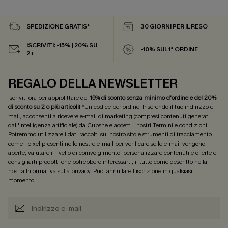
SPEDIZIONE GRATIS*
30 GIORNI PER IL RESO
ISCRIVITI: -15% | 20% SU
-10% SUL 1° ORDINE
2+
REGALO DELLA NEWSLETTER
Iscriviti ora per approfittare del
15% di sconto senza minimo d'ordine e del 20%
di sconto su 2 o più articoli
! *Un codice per ordine. Inserendo il tuo indirizzo e-
mail, acconsenti a ricevere e-mail di marketing (compresi contenuti generati
dall'intelligenza artificiale) da Cupshe e accetti i nostri
Termini e condizioni
.
Potremmo utilizzare i dati raccolti sul nostro sito e strumenti di tracciamento
come i pixel presenti nelle nostre e-mail per verificare se le e-mail vengono
aperte, valutare il livello di coinvolgimento, personalizzare contenuti e offerte e
consigliarti prodotti che potrebbero interessarti, il tutto come descritto nella
nostra
Informativa sulla privacy
. Puoi annullare l'iscrizione in qualsiasi
momento.