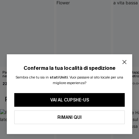
Conferma la tua località di spedizione
Pareo midi con lacci laterali
Top monospalla e bikini
Release Happ
neri
hipster Hazy Tenderness
lacci sul retro
Sembra che tu sia in
stati Uniti
.
Vuoi passare al sito locale per una
Flower
bassa
migliore esperienza?
22,00 €
35,00 €
31,00 €
24,00 €
39,0
POTREBBE INTERESSARTI ANCHE
VAI AL CUPSHE-US
RIMANI QUI