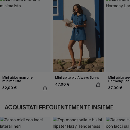
Mini abito marrone
Mini abito blu Always Sunny
Mini abito g
minimalista
Harmony Lan
47,00 €
32,00 €
37,00 €
ACQUISTATI FREQUENTEMENTE INSIEME