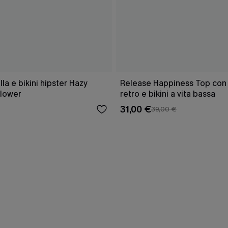
a e bikini hipster Hazy
Release Happiness Top con l
lower
retro e bikini a vita bassa
31,00 €
39,00 €