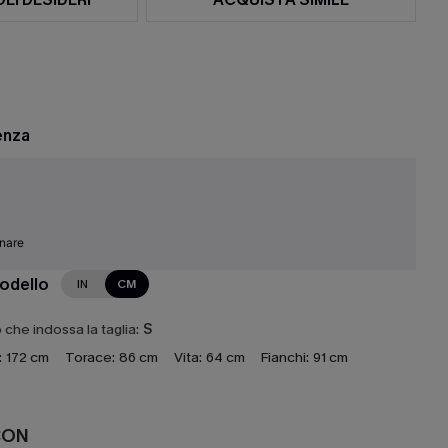
enza
inare
modello
IN
CM
che indossa la taglia:
S
:
172 cm
Torace:
86 cm
Vita:
64 cm
Fianchi:
91 cm
CON