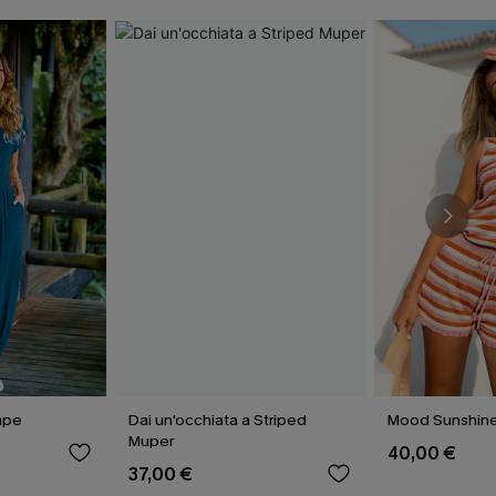
ape
Dai un'occhiata a Striped
Mood Sunshine
Muper
40,00 €
37,00 €