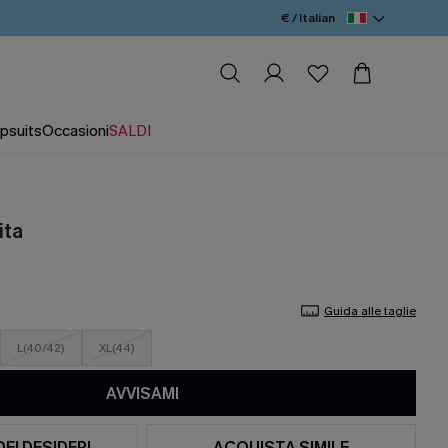
€ / Italian
psuits
Occasioni
SALDI
ita
Guida alle taglie
L(40/42)
XL(44)
AVVISAMI
DEI DESIDERI
ACQUISTA SIMILE