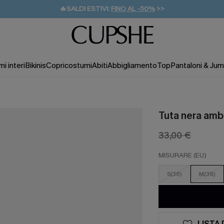
🔥SALDI ESTIVI:
FINO AL -50%
>>
💌REGALO PER I NUOVI: 20% DI SCONTO*
🚚SPEDIZIONE GRATUITA DA 49€
i interi
Bikinis
Copricostumi
Abiti
Abbigliamento
Top
Pantaloni & Jum
Tuta nera amb
33,00 €
MISURARE (EU)
S(36)
M(38)
LISTA 