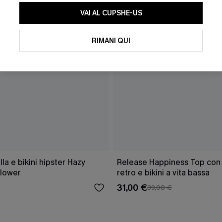
VAI AL CUPSHE-US
RIMANI QUI
a e bikini hipster Hazy
Release Happiness Top con l
lower
retro e bikini a vita bassa
31,00 €
39,00 €