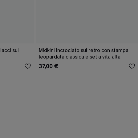
acci sul
Midkini incrociato sul retro con stampa
leopardata classica e set a vita alta
37,00 €