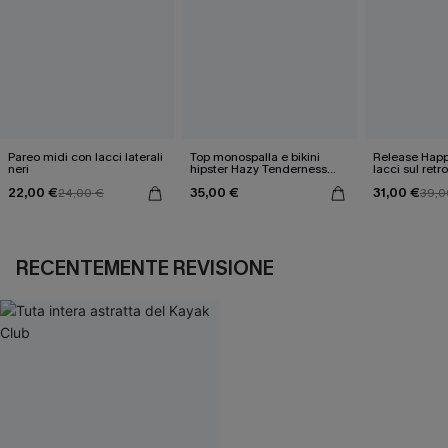
Pareo midi con lacci laterali
Top monospalla e bikini
Release Happ
neri
hipster Hazy Tenderness
lacci sul retro
Flower
bassa
22,00 €
35,00 €
31,00 €
24,00 €
39,0
RECENTEMENTE REVISIONE