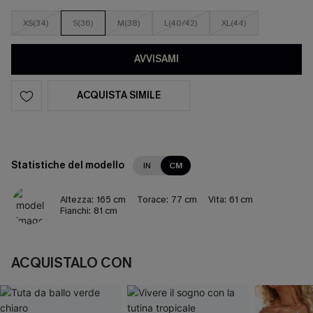
XS(34)
S(36)
M(38)
L(40/42)
XL(44)
AVVISAMI
ACQUISTA SIMILE
Statistiche del modello
IN
CM
Altezza:
165 cm
Torace:
77 cm
Vita:
61 cm
Fianchi:
81 cm
ACQUISTALO CON