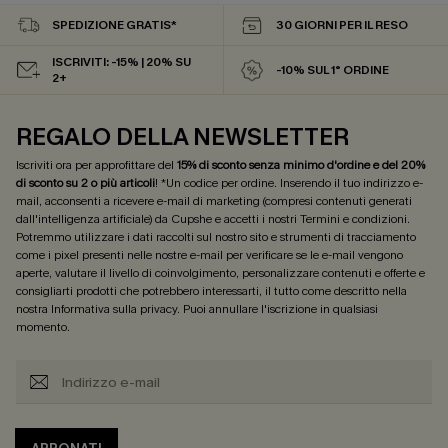
SPEDIZIONE GRATIS*
30 GIORNI PER IL RESO
ISCRIVITI: -15% | 20% SU
-10% SUL 1° ORDINE
2+
REGALO DELLA NEWSLETTER
Iscriviti ora per approfittare del
15% di sconto senza minimo d'ordine e del 20%
di sconto su 2 o più articoli
! *Un codice per ordine. Inserendo il tuo indirizzo e-
mail, acconsenti a ricevere e-mail di marketing (compresi contenuti generati
dall'intelligenza artificiale) da Cupshe e accetti i nostri
Termini e condizioni
.
Potremmo utilizzare i dati raccolti sul nostro sito e strumenti di tracciamento
come i pixel presenti nelle nostre e-mail per verificare se le e-mail vengono
aperte, valutare il livello di coinvolgimento, personalizzare contenuti e offerte e
consigliarti prodotti che potrebbero interessarti, il tutto come descritto nella
nostra
Informativa sulla privacy
. Puoi annullare l'iscrizione in qualsiasi
momento.