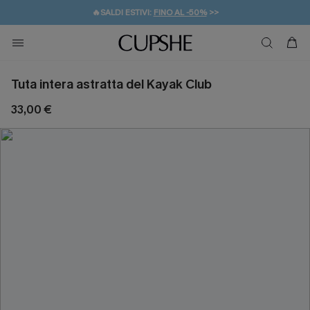
🔥SALDI ESTIVI:
FINO AL -50%
>>
💌REGALO PER I NUOVI: 20% DI SCONTO*
🚚SPEDIZIONE GRATUITA DA 49€
Tuta intera astratta del Kayak Club
33,00 €