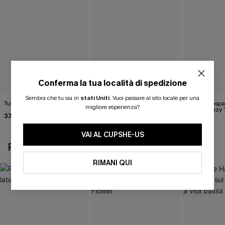
Conferma la tua località di spedizione
Sembra che tu sia in
stati Uniti
.
Vuoi passare al sito locale per una
Tutina blu senza problemi
Pareo midi con lacci laterali
Top monospall
migliore esperienza?
neri
hipster Hazy
33,00 €
Flower
22,00 €
35,00 €
24,00 €
VAI AL CUPSHE-US
POTREBBE INTERESSARTI ANCHE
RIMANI QUI