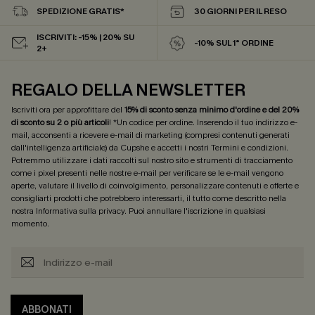
SPEDIZIONE GRATIS*
30 GIORNI PER IL RESO
ISCRIVITI: -15% | 20% SU
-10% SUL 1° ORDINE
2+
REGALO DELLA NEWSLETTER
Iscriviti ora per approfittare del
15% di sconto senza minimo d'ordine e del 20%
di sconto su 2 o più articoli
! *Un codice per ordine. Inserendo il tuo indirizzo e-
mail, acconsenti a ricevere e-mail di marketing (compresi contenuti generati
dall'intelligenza artificiale) da Cupshe e accetti i nostri
Termini e condizioni
.
Potremmo utilizzare i dati raccolti sul nostro sito e strumenti di tracciamento
come i pixel presenti nelle nostre e-mail per verificare se le e-mail vengono
aperte, valutare il livello di coinvolgimento, personalizzare contenuti e offerte e
consigliarti prodotti che potrebbero interessarti, il tutto come descritto nella
nostra
Informativa sulla privacy
. Puoi annullare l'iscrizione in qualsiasi
momento.
ABBONATI