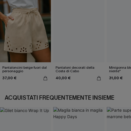
Pantaloncini beige fuori dal
Pantaloni decorati della
Minigonna blu
personaggio
Costa di Cabo
niente"
37,00 €
40,00 €
31,00 €
ACQUISTATI FREQUENTEMENTE INSIEME