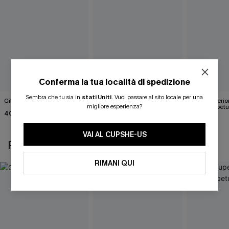
Conferma la tua località di spedizione
Sembra che tu sia in
stati Uniti
.
Vuoi passare al sito locale per una
Gilet bianco Wrap It Up
Maglia bianca in maglia
Parte superio
migliore esperienza?
Happy Days
marrone betu
40,00 €
43,00 €
35,00 €
VAI AL CUPSHE-US
POTREBBE INTERESSARTI ANCHE
RIMANI QUI