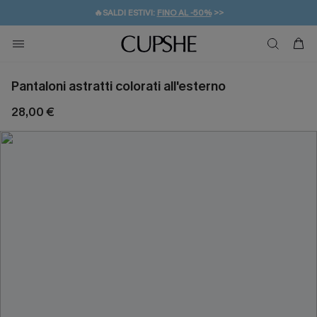
🔥SALDI ESTIVI:
FINO AL -50%
>>
💌REGALO PER I NUOVI: 20% DI SCONTO*
🚚SPEDIZIONE GRATUITA DA 49€
Pantaloni astratti colorati all'esterno
28,00 €