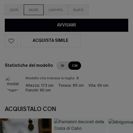
S(36)
M(38)
L(40/42)
XL(44)
AVVISAMI
ACQUISTA SIMILE
Statistiche del modello
IN
CM
Modello che indossa la taglia:
S
Altezza:
173 cm
Torace:
85 cm
Vita:
60 cm
Fianchi:
90 cm
ACQUISTALO CON