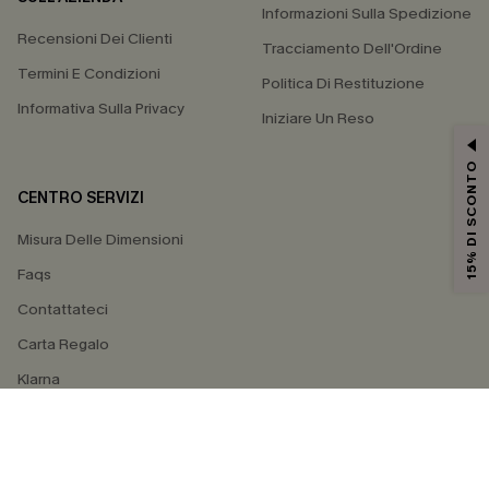
Informazioni Sulla Spedizione
Recensioni Dei Clienti
Tracciamento Dell'Ordine
Termini E Condizioni
Politica Di Restituzione
Informativa Sulla Privacy
Iniziare Un Reso
15% DI SCONTO
CENTRO SERVIZI
Misura Delle Dimensioni
Faqs
Contattateci
Carta Regalo
Klarna
4.3