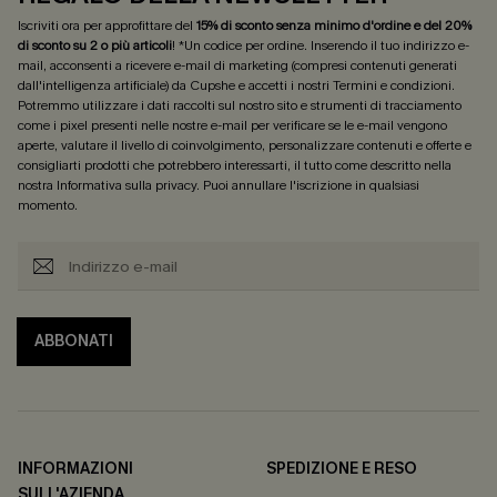
Iscriviti ora per approfittare del
15% di sconto senza minimo d'ordine e del 20%
di sconto su 2 o più articoli
! *Un codice per ordine. Inserendo il tuo indirizzo e-
mail, acconsenti a ricevere e-mail di marketing (compresi contenuti generati
dall'intelligenza artificiale) da Cupshe e accetti i nostri
Termini e condizioni
.
Potremmo utilizzare i dati raccolti sul nostro sito e strumenti di tracciamento
come i pixel presenti nelle nostre e-mail per verificare se le e-mail vengono
aperte, valutare il livello di coinvolgimento, personalizzare contenuti e offerte e
consigliarti prodotti che potrebbero interessarti, il tutto come descritto nella
nostra
Informativa sulla privacy
. Puoi annullare l'iscrizione in qualsiasi
momento.
ABBONATI
INFORMAZIONI
SPEDIZIONE E RESO
SULL'AZIENDA