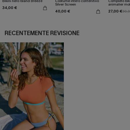
Bikini nero Island Breeze
Costume intero contenitivo
Completo bik
Silver Screen
animalier mo
34,00 €
accattivante
40,00 €
27,00 €
30,
RECENTEMENTE REVISIONE