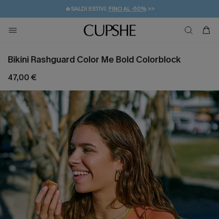
🔥SALDI ESTIVI:
FINO AL -50%
>>
💌REGALO PER I NUOVI: 20% DI SCONTO*
🚚SPEDIZIONE GRATUITA DA 49€
Bikini Rashguard Color Me Bold Colorblock
47,00 €