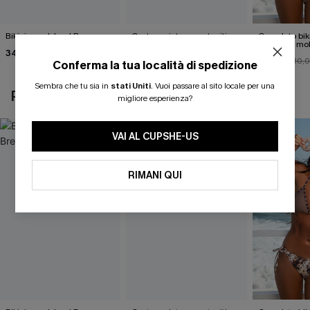
Bikini nero Island Breeze
Costume intero contenitivo
Completo bik
Silver Screen
animalier mo
34,00 €
accattivante
40,00 €
27,00 €
30,
Conferma la tua località di spedizione
Sembra che tu sia in
stati Uniti
.
Vuoi passare al sito locale per una
POTREBBE INTERESSARTI ANCHE
migliore esperienza?
VAI AL CUPSHE-US
RIMANI QUI