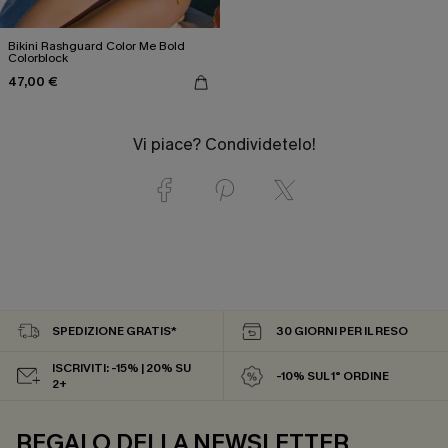
Bikini Rashguard Color Me Bold
Colorblock
47,00 €
Vi piace? Condividetelo!
SPEDIZIONE GRATIS*
30 GIORNI PER IL RESO
ISCRIVITI: -15% | 20% SU
-10% SUL 1° ORDINE
2+
REGALO DELLA NEWSLETTER