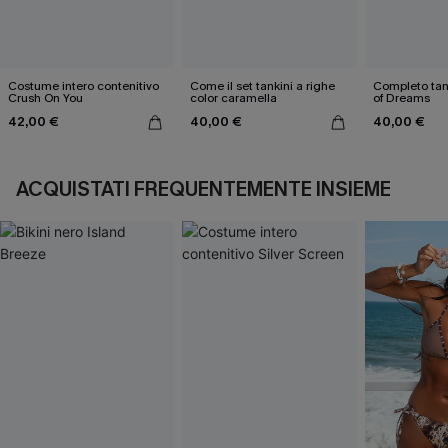
Costume intero contenitivo
Come il set tankini a righe
Completo tank
Crush On You
color caramella
of Dreams
42,00 €
40,00 €
40,00 €
ACQUISTATI FREQUENTEMENTE INSIEME