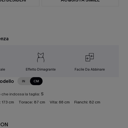
enza
ale
Effetto Dimagrante
Facile Da Abbinare
modello
IN
CM
che indossa la taglia:
S
:
173 cm
Torace:
87 cm
Vita:
66 cm
Fianchi:
82 cm
CON