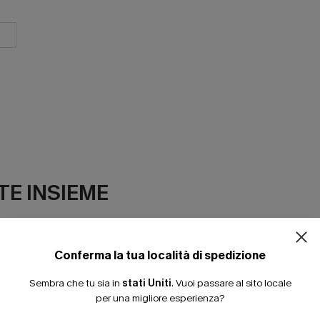
ISCRIVITI PE
E INSIEME
15% DI SCONTO SENZA
20% DI SCONTO SU 2 
Conferma la tua località di spedizione
Sembra che tu sia in
stati Uniti
.
Vuoi passare al sito locale
per una migliore esperienza?