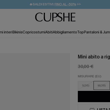
🔥SALDI ESTIVI:
FINO AL -50%
>>
💌REGALO PER I NUOVI: 20% DI SCONTO*
🚚SPEDIZIONE GRATUITA DA 49€
i interi
Bikinis
Copricostumi
Abiti
Abbigliamento
Top
Pantaloni & Jum
Mini abito a r
30,00 €
MISURARE (EU)
S(36)
M(38)
LISTA 