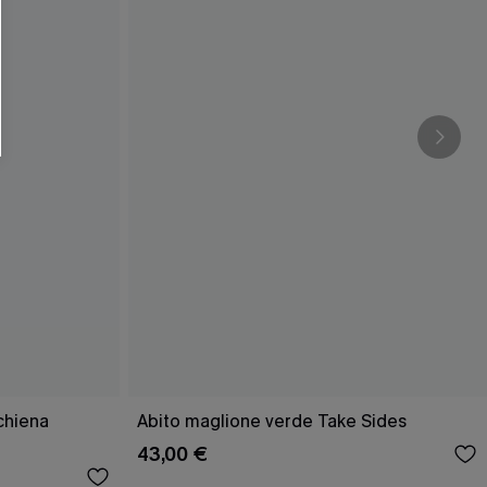
O SCONT
ere e-mail di marketing (compresi contenuti
ti i nostri
Termini e condizioni
. Potremmo
 di tracciamento come i pixel presenti nelle
rte, valutare il livello di coinvolgimento,
dotti che potrebbero interessarti, il tutto
y
. Puoi annullare l'iscrizione in qualsiasi
schiena
Abito maglione verde Take Sides
43,00 €