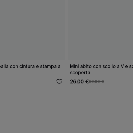
lla con cintura e stampa a
Mini abito con scollo a V e 
scoperta
26,00 €
33,00 €