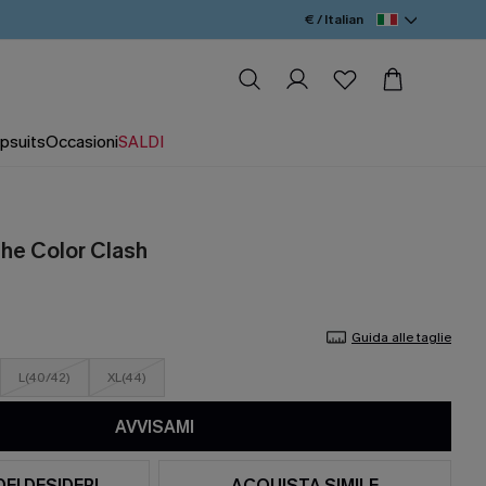
€ / Italian
psuits
Occasioni
SALDI
ighe Color Clash
Guida alle taglie
L(40/42)
XL(44)
AVVISAMI
DEI DESIDERI
ACQUISTA SIMILE