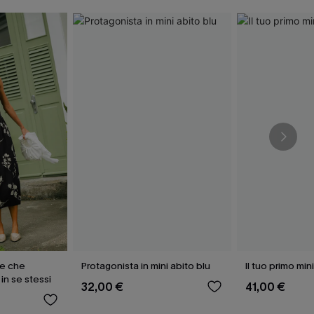
le che
Protagonista in mini abito blu
Il tuo primo min
in se stessi
32,00 €
41,00 €