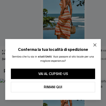
Conferma la tua località di spedizione
x JOJO Abito corto su uno
Abito lungo a chevron
Pareo midi con
yacht
Sweet Carnation
neri
Sembra che tu sia in
stati Uniti
.
Vuoi passare al sito locale per una
34,00 €
38,00 €
22,00 €
40,00 €
24,
migliore esperienza?
POTREBBE INTERESSARTI ANCHE
VAI AL CUPSHE-US
RIMANI QUI