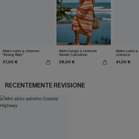
Abito corto a chevron
Abito lungo a chevron
Abito corto a 
"Along Way"
Sweet Carnation
cronaca
37,00 €
38,00 €
41,00 €
RECENTEMENTE REVISIONE