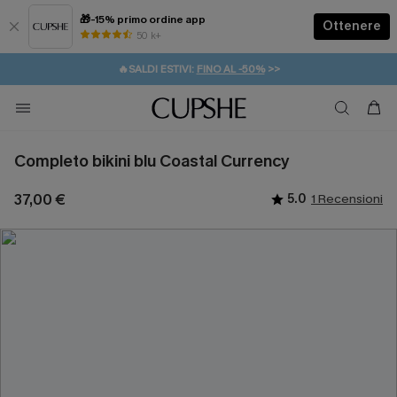
🎁-15% primo ordine app
Ottenere
50 k+
⚡️-15% SUGLI ESSENZIALI DA VACANZA |
ACQUISTA
🔥SALDI ESTIVI:
FINO AL -50%
>>
💌REGALO PER I NUOVI: 20% DI SCONTO*
🚚SPEDIZIONE GRATUITA DA 49€
Completo bikini blu Coastal Currency
37,00 €
5.0
1 Recensioni