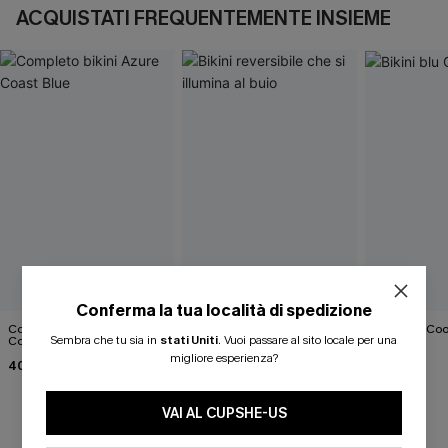
ACQUISTATI FREQUENTEMENTE INSIEME
Conferma la tua località di spedizione
Completo bikini Azure
Bikini reversibile che si
Bikini blu Coo
Sembra che tu sia in
stati Uniti
.
Vuoi passare al sito locale per una
Coast Blue
illumina al buio
39,00 €
migliore esperienza?
40,00 €
39,00 €
VAI AL CUPSHE-US
RECENSIONI DEI CLIENTI