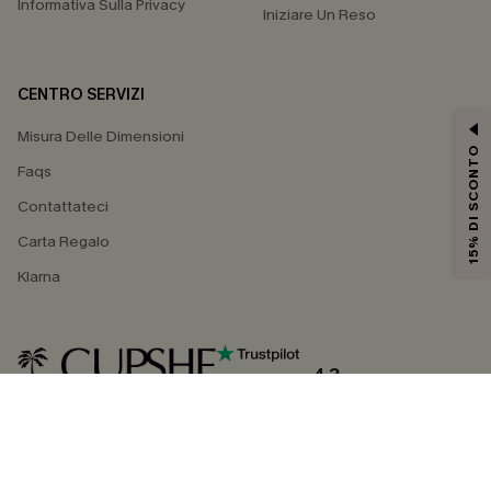
Informativa Sulla Privacy
Iniziare Un Reso
CENTRO SERVIZI
Misura Delle Dimensioni
15% DI SCONTO
Faqs
Contattateci
Carta Regalo
Klarna
4.3
SEGUICI SU