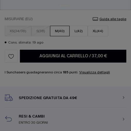
MISURARE (EU)
Guida alle taglie
XS(34/36)
S(38)
M(40)
L(42)
XL(44)
Cons. stimata: 19 ago
AGGIUNGI AL CARRELLO
/
37,00 €
I Sunchasers guadagneranno circa
185
punti.
Visualizza dettagli
SPEDIZIONE GRATUITA DA 49€
RESI & CAMBI
ENTRO 30 GIORNI