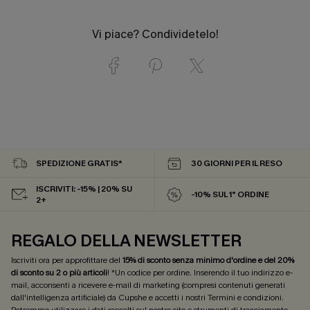
Vi piace? Condividetelo!
SPEDIZIONE GRATIS*
30 GIORNI PER IL RESO
ISCRIVITI: -15% | 20% SU
-10% SUL 1° ORDINE
2+
REGALO DELLA NEWSLETTER
Iscriviti ora per approfittare del
15% di sconto senza minimo d'ordine e del 20%
di sconto su 2 o più articoli
! *Un codice per ordine. Inserendo il tuo indirizzo e-
mail, acconsenti a ricevere e-mail di marketing (compresi contenuti generati
dall'intelligenza artificiale) da Cupshe e accetti i nostri
Termini e condizioni
.
Potremmo utilizzare i dati raccolti sul nostro sito e strumenti di tracciamento