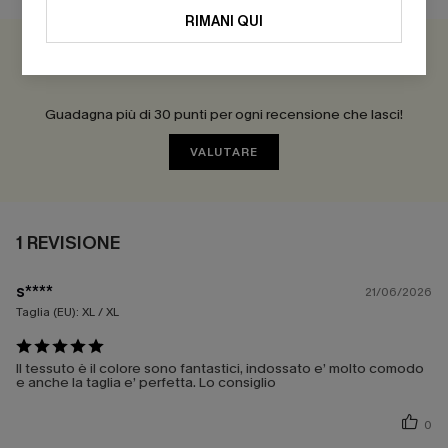
RIMANI QUI
5.0
1 REVISIONE
Guadagna più di 30 punti per ogni recensione che lasci!
VALUTARE
1 REVISIONE
s****
21/06/2026
Taglia (EU):
XL / XL
Il tessuto è il colore sono fantastici, indossato e’ molto comodo
e anche la taglia e’ perfetta. Lo consiglio
0