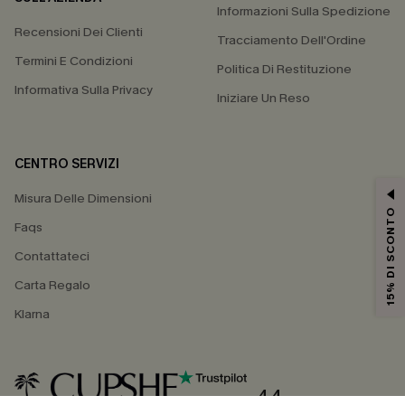
Informazioni Sulla Spedizione
Recensioni Dei Clienti
Tracciamento Dell'Ordine
Termini E Condizioni
Politica Di Restituzione
Informativa Sulla Privacy
Iniziare Un Reso
CENTRO SERVIZI
Misura Delle Dimensioni
15% DI SCONTO
Faqs
Contattateci
Carta Regalo
Klarna
4.4