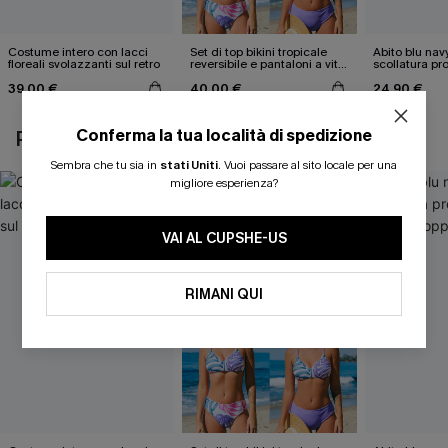
Costume intero con lacci
Set di top bikini tropicale
Abito blu nav
floreali svolazzanti sul retro
reversibile e pantaloni a vita
scollatura pr
media
cintura doppi
39,00 €
40,00 €
24,90 €
Conferma la tua località di spedizione
POTREBBE INTERESSARTI ANCHE
Sembra che tu sia in
stati Uniti
.
Vuoi passare al sito locale per una
migliore esperienza?
VAI AL CUPSHE-US
RIMANI QUI