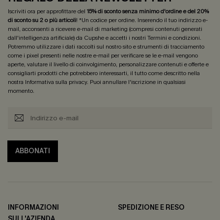
Iscriviti ora per approfittare del
15% di sconto senza minimo d'ordine e del 20%
di sconto su 2 o più articoli
! *Un codice per ordine. Inserendo il tuo indirizzo e-
mail, acconsenti a ricevere e-mail di marketing (compresi contenuti generati
dall'intelligenza artificiale) da Cupshe e accetti i nostri
Termini e condizioni
.
Potremmo utilizzare i dati raccolti sul nostro sito e strumenti di tracciamento
come i pixel presenti nelle nostre e-mail per verificare se le e-mail vengono
aperte, valutare il livello di coinvolgimento, personalizzare contenuti e offerte e
consigliarti prodotti che potrebbero interessarti, il tutto come descritto nella
nostra
Informativa sulla privacy
. Puoi annullare l'iscrizione in qualsiasi
momento.
ABBONATI
INFORMAZIONI
SPEDIZIONE E RESO
SULL'AZIENDA