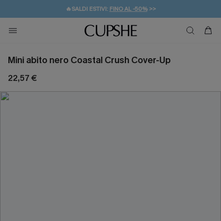
🔥SALDI ESTIVI:
FINO AL -50%
>>
💌REGALO PER I NUOVI: 20% DI SCONTO*
🚚SPEDIZIONE GRATUITA DA 49€
Mini abito nero Coastal Crush Cover-Up
22,57 €