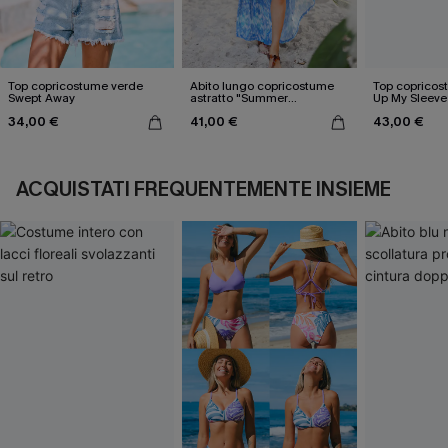
Top copricostume verde
Abito lungo copricostume
Top copricos
Swept Away
astratto "Summer
Up My Sleeve
Nostalgia"
34,00 €
41,00 €
43,00 €
ACQUISTATI FREQUENTEMENTE INSIEME