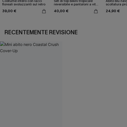
Costume intero con lacci
Set di top bikini tropicale
Abito blu nav
floreali svolazzanti sul retro
reversibile e pantaloni a vita
scollatura pr
media
cintura doppi
39,00 €
40,00 €
24,90 €
RECENTEMENTE REVISIONE