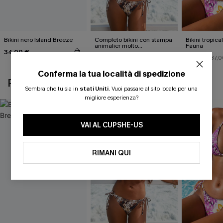
Bikini nero Island Breeze
Completo bikini con stampa
Bikini tropica
animalier molto
Fauna
34,00 €
accattivante
27,00 €
33,00 €
30,00 €
37,0
Conferma la tua località di spedizione
POTREBBE INTERESSARTI ANCHE
Sembra che tu sia in
stati Uniti
.
Vuoi passare al sito locale per una
migliore esperienza?
VAI AL CUPSHE-US
RIMANI QUI