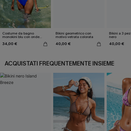
Costume da bagno
Bikini geometrico con
Bikini a 3 pez
monokini blu con onde
motivo vetrata colorata
nero
elettriche
34,00 €
40,00 €
40,00 €
ACQUISTATI FREQUENTEMENTE INSIEME