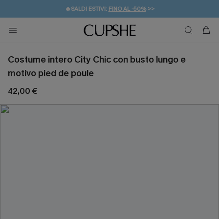
🔥SALDI ESTIVI:
FINO AL -50%
>>
💌REGALO PER I NUOVI: 20% DI SCONTO*
🚚SPEDIZIONE GRATUITA DA 49€
Costume intero City Chic con busto lungo e
motivo pied de poule
42,00 €