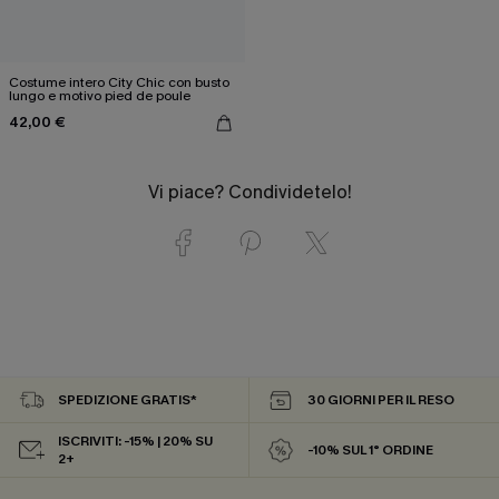
Costume intero City Chic con busto
lungo e motivo pied de poule
42,00 €
Vi piace? Condividetelo!
SPEDIZIONE GRATIS*
30 GIORNI PER IL RESO
ISCRIVITI: -15% | 20% SU
-10% SUL 1° ORDINE
2+