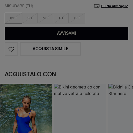
MISURARE (EU)
Guida alle taglie
XS-T
S-T
M-T
L-T
XL-T
AVVISAMI
ACQUISTA SIMILE
ACQUISTALO CON