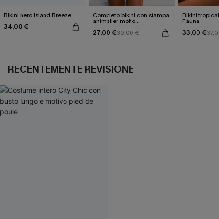
Bikini nero Island Breeze
Completo bikini con stampa
Bikini tropica
animalier molto
Fauna
34,00 €
accattivante
27,00 €
33,00 €
30,00 €
37,0
RECENTEMENTE REVISIONE