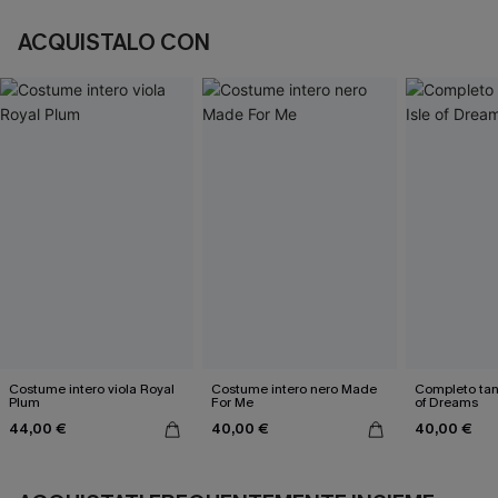
ACQUISTALO CON
Costume intero viola Royal
Costume intero nero Made
Completo tank
Plum
For Me
of Dreams
44,00 €
40,00 €
40,00 €