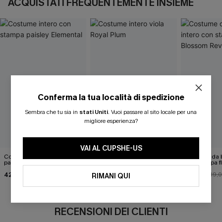
ACQUISTATI FREQUENTEMENTE INSIEME
Conferma la tua località di spedizione
Sembra che tu sia in
stati Uniti
.
Vuoi passare al sito locale per una
migliore esperienza?
VAI AL CUPSHE-US
Costume intero con stampa
Costume intero viola Royal
Costume da b
paisley Elemental
Plum
con stampa f
Blossom Reve
42,00 €
44,00 €
35,00 €
39,
RIMANI QUI
RECENSIONI DEI CLIENTI