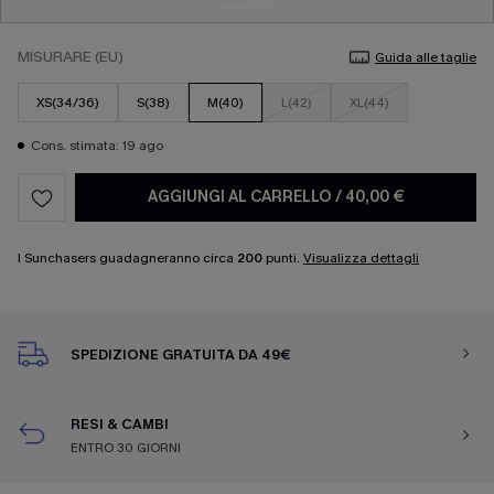
MISURARE (EU)
Guida alle taglie
XS(34/36)
S(38)
M(40)
L(42)
XL(44)
Cons. stimata: 19 ago
AGGIUNGI AL CARRELLO
/
40,00 €
I Sunchasers guadagneranno circa
200
punti.
Visualizza dettagli
SPEDIZIONE GRATUITA DA 49€
RESI & CAMBI
ENTRO 30 GIORNI