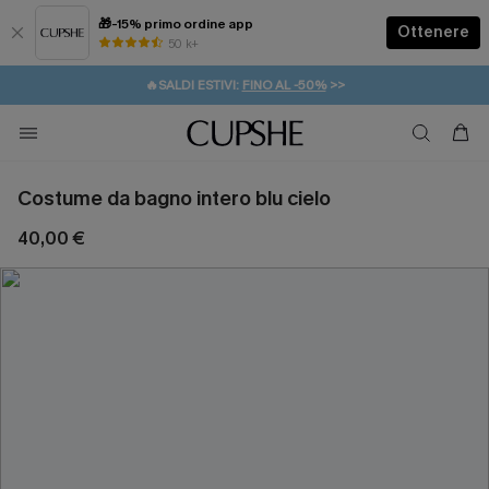
🎁-15% primo ordine app
Ottenere
50 k+
⚡️-15% SUGLI ESSENZIALI DA VACANZA |
ACQUISTA
🔥SALDI ESTIVI:
FINO AL -50%
>>
💌REGALO PER I NUOVI: 20% DI SCONTO*
🚚SPEDIZIONE GRATUITA DA 49€
Costume da bagno intero blu cielo
40,00 €