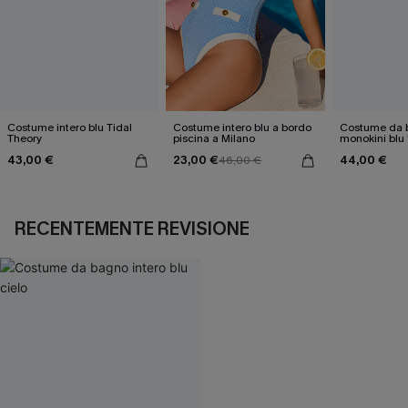
Costume intero blu Tidal
Costume intero blu a bordo
Costume da 
Theory
piscina a Milano
monokini blu 
Fresh Air"
43,00 €
23,00 €
44,00 €
46,00 €
RECENTEMENTE REVISIONE