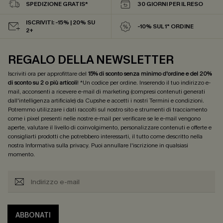
SPEDIZIONE GRATIS*
30 GIORNI PER IL RESO
ISCRIVITI: -15% | 20% SU
-10% SUL 1° ORDINE
2+
REGALO DELLA NEWSLETTER
Iscriviti ora per approfittare del
15% di sconto senza minimo d'ordine e del 20%
di sconto su 2 o più articoli
! *Un codice per ordine. Inserendo il tuo indirizzo e-
mail, acconsenti a ricevere e-mail di marketing (compresi contenuti generati
dall'intelligenza artificiale) da Cupshe e accetti i nostri
Termini e condizioni
.
Potremmo utilizzare i dati raccolti sul nostro sito e strumenti di tracciamento
come i pixel presenti nelle nostre e-mail per verificare se le e-mail vengono
aperte, valutare il livello di coinvolgimento, personalizzare contenuti e offerte e
consigliarti prodotti che potrebbero interessarti, il tutto come descritto nella
nostra
Informativa sulla privacy
. Puoi annullare l'iscrizione in qualsiasi
momento.
ABBONATI