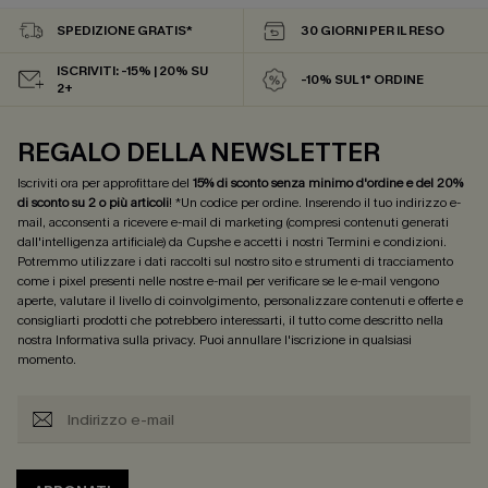
SPEDIZIONE GRATIS*
30 GIORNI PER IL RESO
ISCRIVITI: -15% | 20% SU
-10% SUL 1° ORDINE
2+
REGALO DELLA NEWSLETTER
Iscriviti ora per approfittare del
15% di sconto senza minimo d'ordine e del 20%
di sconto su 2 o più articoli
! *Un codice per ordine. Inserendo il tuo indirizzo e-
mail, acconsenti a ricevere e-mail di marketing (compresi contenuti generati
dall'intelligenza artificiale) da Cupshe e accetti i nostri
Termini e condizioni
.
Potremmo utilizzare i dati raccolti sul nostro sito e strumenti di tracciamento
come i pixel presenti nelle nostre e-mail per verificare se le e-mail vengono
aperte, valutare il livello di coinvolgimento, personalizzare contenuti e offerte e
consigliarti prodotti che potrebbero interessarti, il tutto come descritto nella
nostra
Informativa sulla privacy
. Puoi annullare l'iscrizione in qualsiasi
momento.