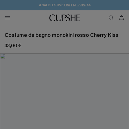
🔥SALDI ESTIVI:
FINO AL -50%
>>
💌REGALO PER I NUOVI: 20% DI SCONTO*
🚚SPEDIZIONE GRATUITA DA 49€
Costume da bagno monokini rosso Cherry Kiss
33,00 €