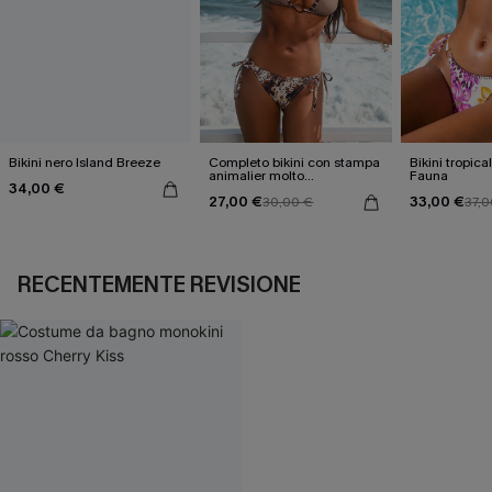
Bikini nero Island Breeze
Completo bikini con stampa
Bikini tropica
animalier molto
Fauna
34,00 €
accattivante
27,00 €
33,00 €
30,00 €
37,0
RECENTEMENTE REVISIONE