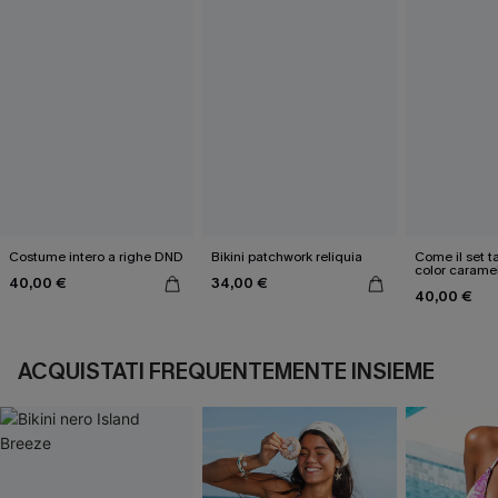
Costume intero a righe DND
Bikini patchwork reliquia
Come il set ta
color carame
40,00 €
34,00 €
40,00 €
ACQUISTATI FREQUENTEMENTE INSIEME