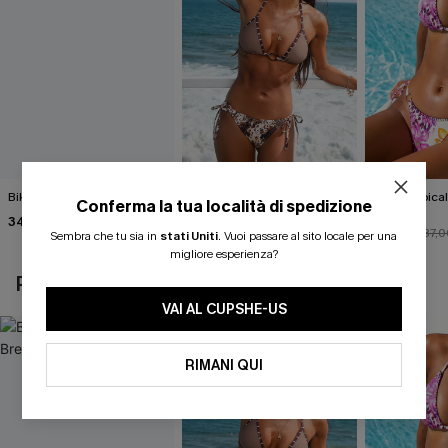
Bikini nero Island Breeze
Completo bikini con stampa
Bikini tropica
Conferma la tua località di spedizione
animalier molto
Fauna
34,00 €
accattivante
27,00 €
33,00 €
30,00 €
37,0
Sembra che tu sia in
stati Uniti
.
Vuoi passare al sito locale per una
migliore esperienza?
POTREBBE INTERESSARTI ANCHE
VAI AL CUPSHE-US
RIMANI QUI