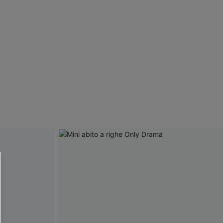
R OTTENERE
 MINIMO D'ORDINE
O PIÙ ARTICOLI