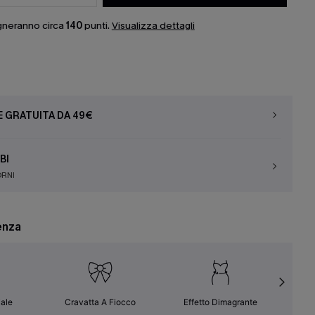
gneranno circa
140
punti.
Visualizza dettagli
E GRATUITA DA 49€
BI
ORNI
enza
ale
Cravatta A Fiocco
Effetto Dimagrante
Fa