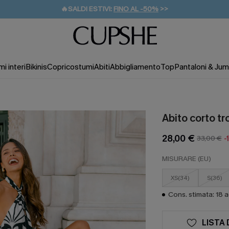
🔥SALDI ESTIVI:
FINO AL -50%
>>
💌REGALO PER I NUOVI: 20% DI SCONTO*
🚚SPEDIZIONE GRATUITA DA 49€
i interi
Bikinis
Copricostumi
Abiti
Abbigliamento
Top
Pantaloni & Jum
Abito corto t
28,00 €
33,00 €
-
MISURARE (EU)
XS(34)
S(36)
Cons. stimata: 18 
LISTA 