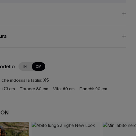
cura
modello
IN
CM
che indossa la taglia:
XS
:
173 cm
Torace:
80 cm
Vita:
60 cm
Fianchi:
90 cm
CON