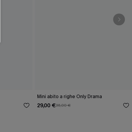
O SCONT
ere e-mail di marketing (compresi contenuti
ti i nostri
Termini e condizioni
. Potremmo
 di tracciamento come i pixel presenti nelle
rte, valutare il livello di coinvolgimento,
dotti che potrebbero interessarti, il tutto
y
. Puoi annullare l'iscrizione in qualsiasi
Mini abito a righe Only Drama
29,00 €
36,00 €