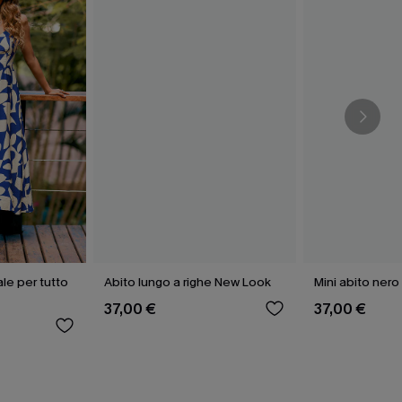
ale per tutto
Abito lungo a righe New Look
Mini abito ner
37,00 €
37,00 €