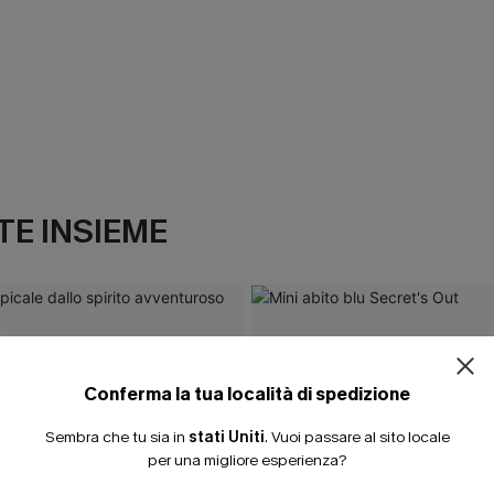
E INSIEME
ISCRIVITI PE
15% DI SCONTO SENZA
20% DI SCONTO SU 2 
Conferma la tua località di spedizione
Sembra che tu sia in
stati Uniti
.
Vuoi passare al sito locale
per una migliore esperienza?