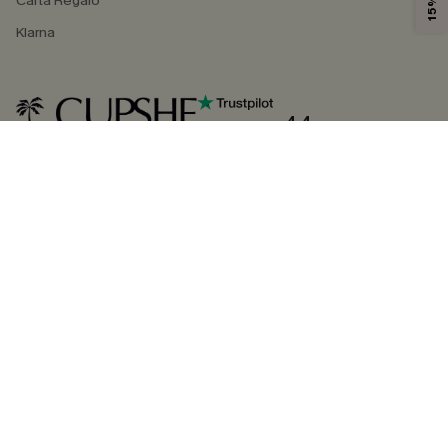
Carta Regalo
Klarna
4.4
SEGUICI SU
©2026 CUPSHE ITALIA
Informativa sulla privacy
|
Termini e condizioni
Gestione dei cookie