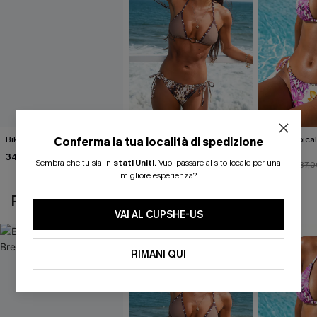
Bikini nero Island Breeze
Completo bikini con stampa
Bikini tropica
Conferma la tua località di spedizione
animalier molto
Fauna
34,00 €
accattivante
Sembra che tu sia in
stati Uniti
.
Vuoi passare al sito locale per una
27,00 €
33,00 €
30,00 €
37,0
migliore esperienza?
POTREBBE INTERESSARTI ANCHE
VAI AL CUPSHE-US
RIMANI QUI