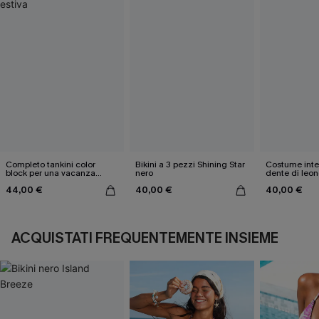
Completo tankini color
Bikini a 3 pezzi Shining Star
Costume inter
block per una vacanza
nero
dente di leon
estiva
44,00 €
40,00 €
40,00 €
ACQUISTATI FREQUENTEMENTE INSIEME