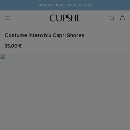
🔥SALDI ESTIVI:
FINO AL -50%
>>
💌REGALO PER I NUOVI: 20% DI SCONTO*
🚚SPEDIZIONE GRATUITA DA 49€
Costume intero blu Capri Shores
33,00 €