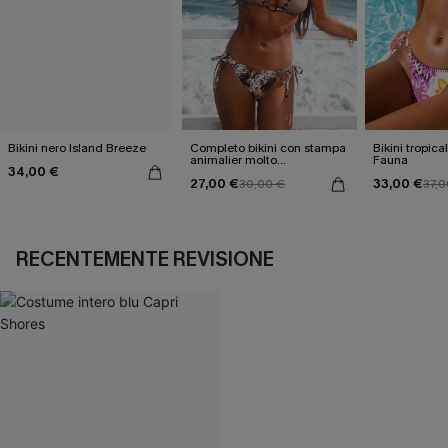
Bikini nero Island Breeze
Completo bikini con stampa
Bikini tropica
animalier molto
Fauna
34,00 €
accattivante
27,00 €
33,00 €
30,00 €
37,0
RECENTEMENTE REVISIONE