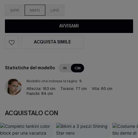
S(38)
M(40)
L(42)
AVVISAMI
ACQUISTA SIMILE
Statistiche del modello
IN
CM
Modello che indossa la taglia:
S
Altezza:
163 cm
Torace:
77 cm
Vita:
60 cm
Fianchi:
84 cm
ACQUISTALO CON