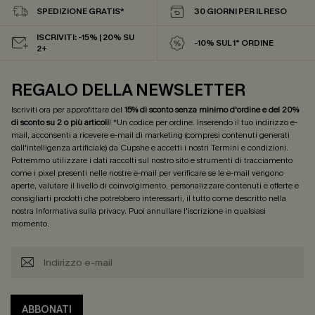
SPEDIZIONE GRATIS*
30 GIORNI PER IL RESO
ISCRIVITI: -15% | 20% SU
-10% SUL 1° ORDINE
2+
REGALO DELLA NEWSLETTER
Iscriviti ora per approfittare del
15% di sconto senza minimo d'ordine e del 20%
di sconto su 2 o più articoli
! *Un codice per ordine. Inserendo il tuo indirizzo e-
mail, acconsenti a ricevere e-mail di marketing (compresi contenuti generati
dall'intelligenza artificiale) da Cupshe e accetti i nostri
Termini e condizioni
.
Potremmo utilizzare i dati raccolti sul nostro sito e strumenti di tracciamento
come i pixel presenti nelle nostre e-mail per verificare se le e-mail vengono
aperte, valutare il livello di coinvolgimento, personalizzare contenuti e offerte e
consigliarti prodotti che potrebbero interessarti, il tutto come descritto nella
nostra
Informativa sulla privacy
. Puoi annullare l'iscrizione in qualsiasi
momento.
ABBONATI