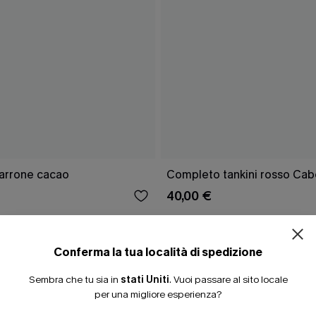
marrone cacao
Completo tankini rosso Cab
40,00 €
Conferma la tua località di spedizione
Sembra che tu sia in
stati Uniti
.
Vuoi passare al sito locale
CHE
per una migliore esperienza?