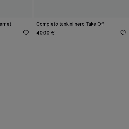
ernet
Completo tankini nero Take Off
40,00 €