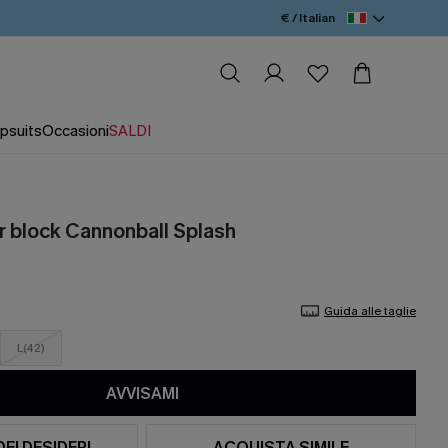
€ / Italian
psuits
Occasioni
SALDI
or block Cannonball Splash
Guida alle taglie
L(42)
AVVISAMI
DEI DESIDERI
ACQUISTA SIMILE