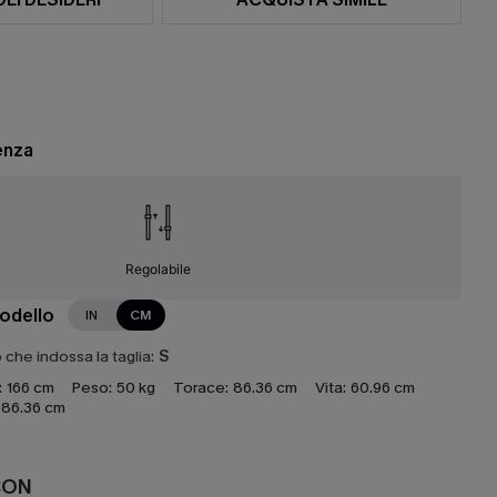
enza
Regolabile
modello
IN
CM
che indossa la taglia:
S
:
166 cm
Peso:
50 kg
Torace:
86.36 cm
Vita:
60.96 cm
86.36 cm
CON