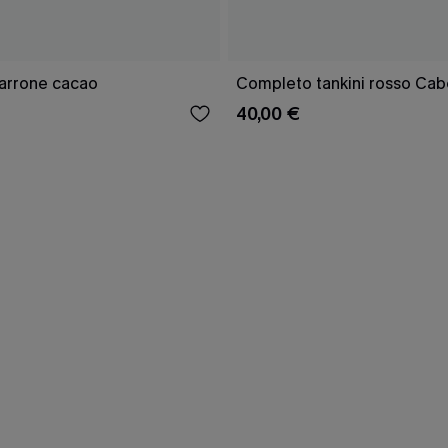
marrone cacao
Completo tankini rosso Cab
40,00 €