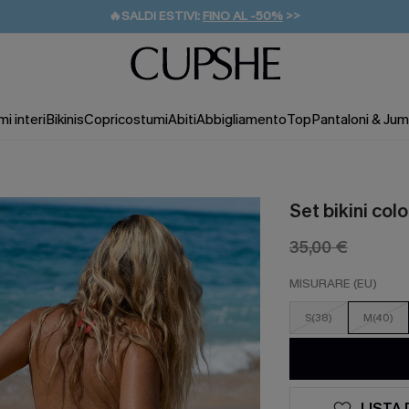
🔥SALDI ESTIVI:
FINO AL -50%
>>
💌REGALO PER I NUOVI: 20% DI SCONTO*
🚚SPEDIZIONE GRATUITA DA 49€
i interi
Bikinis
Copricostumi
Abiti
Abbigliamento
Top
Pantaloni & Jum
Set bikini col
35,00 €
MISURARE (EU)
S(38)
M(40)
LISTA 