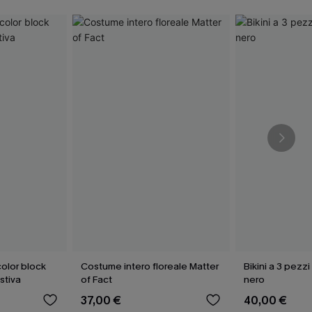
olor block
Costume intero floreale Matter
Bikini a 3 pezzi
stiva
of Fact
nero
37,00 €
40,00 €