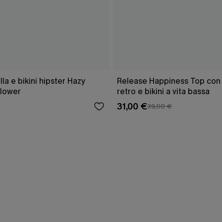
a e bikini hipster Hazy
Release Happiness Top con l
lower
retro e bikini a vita bassa
31,00 €
39,00 €