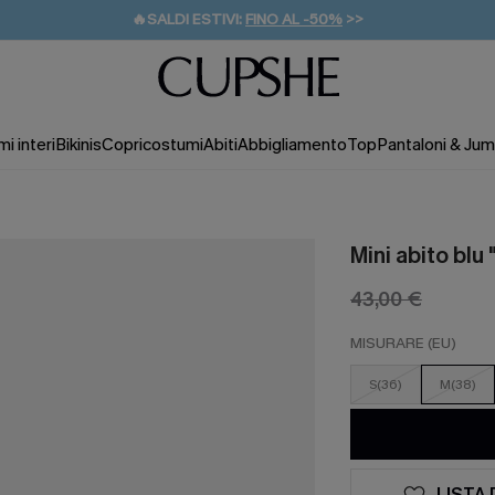
🔥SALDI ESTIVI:
FINO AL -50%
>>
💌REGALO PER I NUOVI: 20% DI SCONTO*
🚚SPEDIZIONE GRATUITA DA 49€
i interi
Bikinis
Copricostumi
Abiti
Abbigliamento
Top
Pantaloni & Jum
Mini abito blu
43,00 €
MISURARE (EU)
S(36)
M(38)
LISTA 