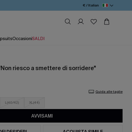
€ / Italian
psuits
Occasioni
SALDI
 "Non riesco a smettere di sorridere"
Guida alle taglie
L(40/42)
XL(44)
AVVISAMI
DEI DESIDERI
ACQUISTA SIMILE