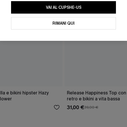
VAI AL CUPSHE-US
RIMANI QUI
a e bikini hipster Hazy
Release Happiness Top con l
lower
retro e bikini a vita bassa
31,00 €
39,00 €