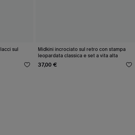
acci sul
Midkini incrociato sul retro con stampa
leopardata classica e set a vita alta
37,00 €