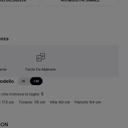
enza
ante
Facile Da Abbinare
modello
IN
CM
che indossa la taglia:
S
:
173 cm
Torace:
78 cm
Vita:
60 cm
Fianchi:
84 cm
CON