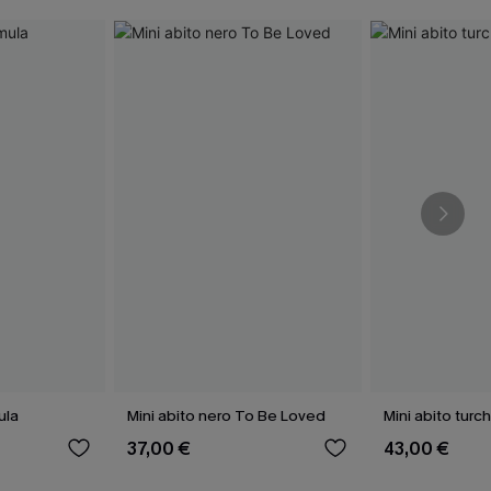
ula
Mini abito nero To Be Loved
Mini abito tur
37,00 €
43,00 €