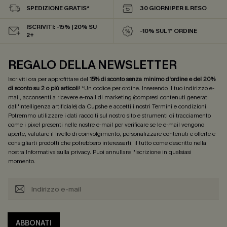
SPEDIZIONE GRATIS*
30 GIORNI PER IL RESO
ISCRIVITI: -15% | 20% SU
-10% SUL 1° ORDINE
2+
REGALO DELLA NEWSLETTER
Iscriviti ora per approfittare del
15% di sconto senza minimo d'ordine e del 20%
di sconto su 2 o più articoli
! *Un codice per ordine. Inserendo il tuo indirizzo e-
mail, acconsenti a ricevere e-mail di marketing (compresi contenuti generati
dall'intelligenza artificiale) da Cupshe e accetti i nostri
Termini e condizioni
.
Potremmo utilizzare i dati raccolti sul nostro sito e strumenti di tracciamento
come i pixel presenti nelle nostre e-mail per verificare se le e-mail vengono
aperte, valutare il livello di coinvolgimento, personalizzare contenuti e offerte e
consigliarti prodotti che potrebbero interessarti, il tutto come descritto nella
nostra
Informativa sulla privacy
. Puoi annullare l'iscrizione in qualsiasi
momento.
ABBONATI