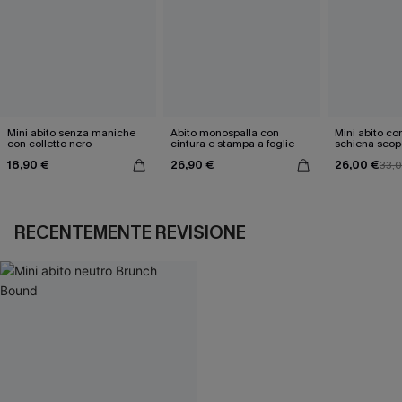
Mini abito senza maniche
Abito monospalla con
Mini abito con
con colletto nero
cintura e stampa a foglie
schiena scop
18,90 €
26,90 €
26,00 €
33,
RECENTEMENTE REVISIONE