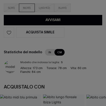
S(36)
M(38)
L(40/42)
XL(44)
AVVISAMI
ACQUISTA SIMILE
Statistiche del modello
IN
CM
Modello che indossa la taglia:
S
Altezza:
173 cm
Torace:
78 cm
Vita:
60 cm
Fianchi:
84 cm
ACQUISTALO CON