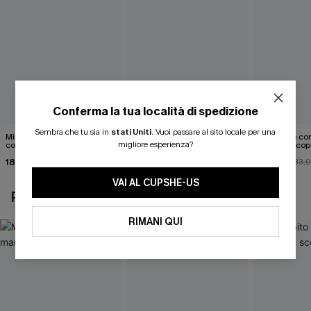
Conferma la tua località di spedizione
Sembra che tu sia in
stati Uniti
.
Vuoi passare al sito locale per una
Mini abito senza maniche
Abito monospalla con
Mini abito con
migliore esperienza?
con colletto nero
cintura e stampa a foglie
schiena scop
18,90 €
26,90 €
26,00 €
33,
VAI AL CUPSHE-US
POTREBBE INTERESSARTI ANCHE
RIMANI QUI