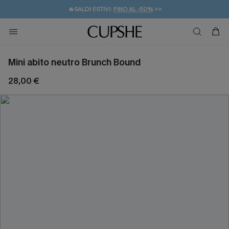
🔥SALDI ESTIVI:
FINO AL -50%
>>
💌REGALO PER I NUOVI: 20% DI SCONTO*
🚚SPEDIZIONE GRATUITA DA 49€
Mini abito neutro Brunch Bound
28,00 €