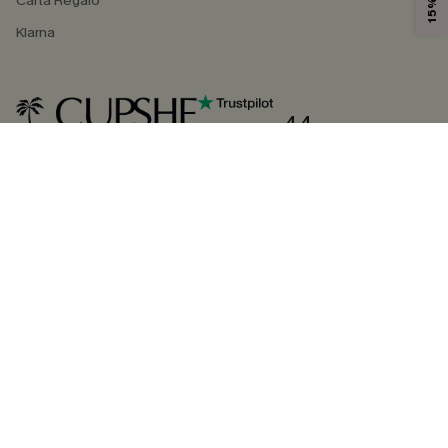
Carta Regalo
Klarna
4.4
SEGUICI SU
©2026 CUPSHE ITALIA
Informativa sulla privacy
|
Termini e condizioni
Gestione dei cookie