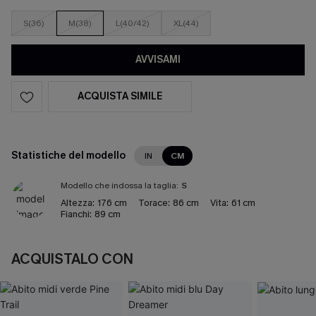
S(36)
M(38)
L(40/42)
XL(44)
AVVISAMI
ACQUISTA SIMILE
Statistiche del modello
IN
CM
Modello che indossa la taglia:
S
Altezza:
176 cm
Torace:
86 cm
Vita:
61 cm
Fianchi:
89 cm
ACQUISTALO CON