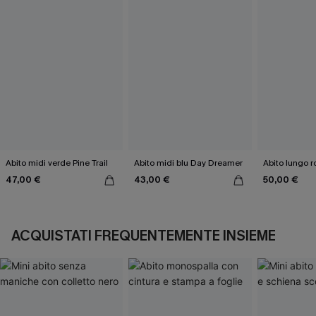
Abito midi verde Pine Trail
Abito midi blu Day Dreamer
Abito lungo r
47,00 €
43,00 €
50,00 €
ACQUISTATI FREQUENTEMENTE INSIEME