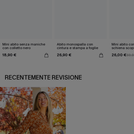
Mini abito senza maniche
Abito monospalla con
Mini abito con
con colletto nero
cintura e stampa a foglie
schiena scop
18,90 €
26,90 €
26,00 €
33,
RECENTEMENTE REVISIONE