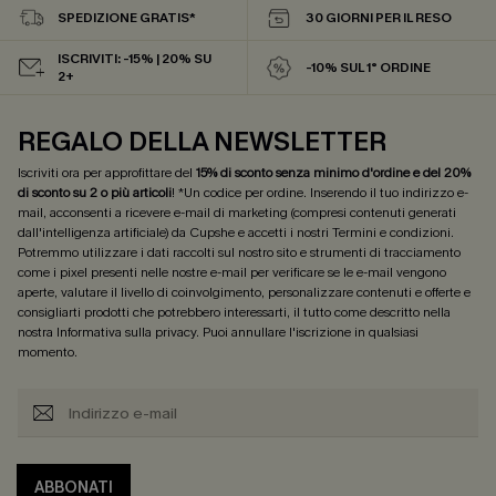
SPEDIZIONE GRATIS*
30 GIORNI PER IL RESO
ISCRIVITI: -15% | 20% SU
-10% SUL 1° ORDINE
2+
REGALO DELLA NEWSLETTER
Iscriviti ora per approfittare del
15% di sconto senza minimo d'ordine e del 20%
di sconto su 2 o più articoli
! *Un codice per ordine. Inserendo il tuo indirizzo e-
mail, acconsenti a ricevere e-mail di marketing (compresi contenuti generati
dall'intelligenza artificiale) da Cupshe e accetti i nostri
Termini e condizioni
.
Potremmo utilizzare i dati raccolti sul nostro sito e strumenti di tracciamento
come i pixel presenti nelle nostre e-mail per verificare se le e-mail vengono
aperte, valutare il livello di coinvolgimento, personalizzare contenuti e offerte e
consigliarti prodotti che potrebbero interessarti, il tutto come descritto nella
nostra
Informativa sulla privacy
. Puoi annullare l'iscrizione in qualsiasi
momento.
ABBONATI