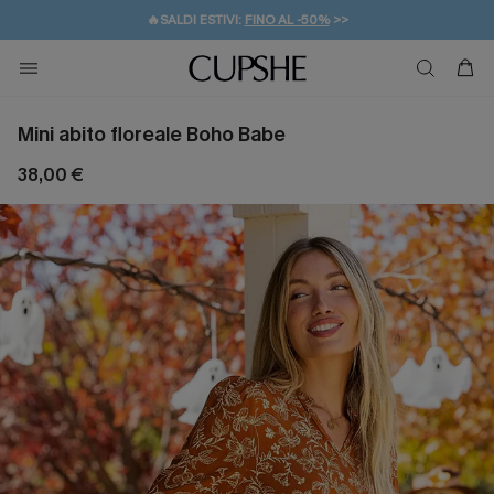
🔥SALDI ESTIVI:
FINO AL -50%
>>
💌REGALO PER I NUOVI: 20% DI SCONTO*
🚚SPEDIZIONE GRATUITA DA 49€
Mini abito floreale Boho Babe
38,00 €