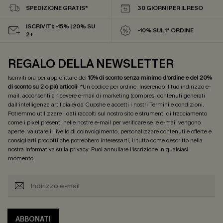
SPEDIZIONE GRATIS*
30 GIORNI PER IL RESO
ISCRIVITI: -15% | 20% SU
-10% SUL 1° ORDINE
2+
REGALO DELLA NEWSLETTER
Iscriviti ora per approfittare del
15% di sconto senza minimo d'ordine e del 20%
di sconto su 2 o più articoli
! *Un codice per ordine. Inserendo il tuo indirizzo e-
mail, acconsenti a ricevere e-mail di marketing (compresi contenuti generati
dall'intelligenza artificiale) da Cupshe e accetti i nostri
Termini e condizioni
.
Potremmo utilizzare i dati raccolti sul nostro sito e strumenti di tracciamento
come i pixel presenti nelle nostre e-mail per verificare se le e-mail vengono
aperte, valutare il livello di coinvolgimento, personalizzare contenuti e offerte e
consigliarti prodotti che potrebbero interessarti, il tutto come descritto nella
nostra
Informativa sulla privacy
. Puoi annullare l'iscrizione in qualsiasi
momento.
ABBONATI