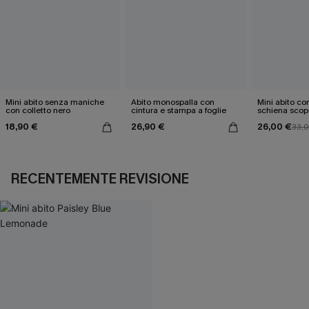
Mini abito senza maniche
Abito monospalla con
Mini abito con
con colletto nero
cintura e stampa a foglie
schiena scop
18,90 €
26,90 €
26,00 €
33,
RECENTEMENTE REVISIONE