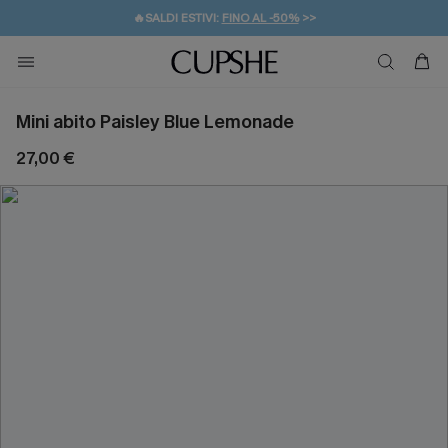
🔥SALDI ESTIVI:
FINO AL -50%
>>
💌REGALO PER I NUOVI: 20% DI SCONTO*
🚚SPEDIZIONE GRATUITA DA 49€
Mini abito Paisley Blue Lemonade
27,00 €