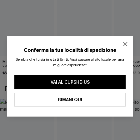
Conferma la tua località di spedizione
Sembra che tu sia in
stati Uniti
.
Vuoi passare al sito locale per una
Mini abito senza maniche
Abito monospalla con
Mini abito con
migliore esperienza?
con colletto nero
cintura e stampa a foglie
schiena scop
18,90 €
26,90 €
26,00 €
33,
VAI AL CUPSHE-US
POTREBBE INTERESSARTI ANCHE
RIMANI QUI