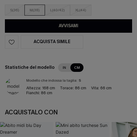
S(36)
M(38)
L(40/42)
XL(44)
AVVISAMI
ACQUISTA SIMILE
Statistiche del modello
IN
CM
Modello che indossa la taglia:
S
Altezza:
168 cm
Torace:
86 cm
Vita:
66 cm
Fianchi:
86 cm
ACQUISTALO CON