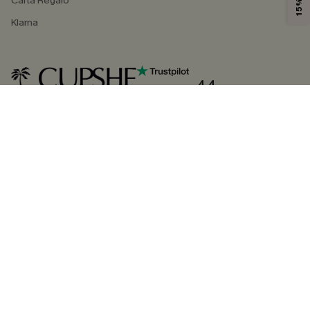
Carta Regalo
Klarna
4.4
SEGUICI SU
©2026 CUPSHE ITALIA
Informativa sulla privacy
|
Termini e condizioni
Gestione dei cookie