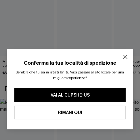
Mini abito senza maniche
Abito monospalla con
Mini abito con
Conferma la tua località di spedizione
con colletto nero
cintura e stampa a foglie
schiena scop
Sembra che tu sia in
stati Uniti
.
Vuoi passare al sito locale per una
18,90 €
26,90 €
26,00 €
33,
migliore esperienza?
POTREBBE INTERESSARTI ANCHE
VAI AL CUPSHE-US
RIMANI QUI