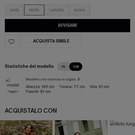
S(36)
M(38)
L(40/42)
XL(44)
AVVISAMI
ACQUISTA SIMILE
Statistiche del modello
IN
CM
Modello che indossa la taglia:
S
Altezza:
165 cm
Torace:
77 cm
Vita:
61 cm
Fianchi:
81 cm
ACQUISTALO CON