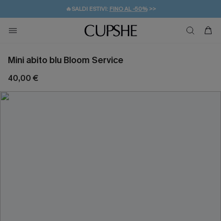
🔥SALDI ESTIVI:
FINO AL -50%
>>
💌REGALO PER I NUOVI: 20% DI SCONTO*
🚚SPEDIZIONE GRATUITA DA 49€
Mini abito blu Bloom Service
40,00 €