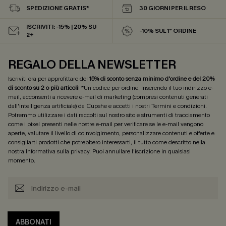
SPEDIZIONE GRATIS*
30 GIORNI PER IL RESO
ISCRIVITI: -15% | 20% SU
-10% SUL 1° ORDINE
2+
REGALO DELLA NEWSLETTER
Iscriviti ora per approfittare del
15% di sconto senza minimo d'ordine e del 20%
di sconto su 2 o più articoli
! *Un codice per ordine. Inserendo il tuo indirizzo e-
mail, acconsenti a ricevere e-mail di marketing (compresi contenuti generati
dall'intelligenza artificiale) da Cupshe e accetti i nostri
Termini e condizioni
.
Potremmo utilizzare i dati raccolti sul nostro sito e strumenti di tracciamento
come i pixel presenti nelle nostre e-mail per verificare se le e-mail vengono
aperte, valutare il livello di coinvolgimento, personalizzare contenuti e offerte e
consigliarti prodotti che potrebbero interessarti, il tutto come descritto nella
nostra
Informativa sulla privacy
. Puoi annullare l'iscrizione in qualsiasi
momento.
ABBONATI