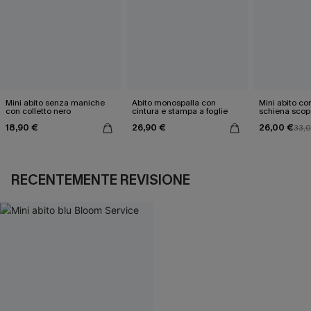
Mini abito senza maniche
Abito monospalla con
Mini abito con
con colletto nero
cintura e stampa a foglie
schiena scop
18,90 €
26,90 €
26,00 €
33,
RECENTEMENTE REVISIONE