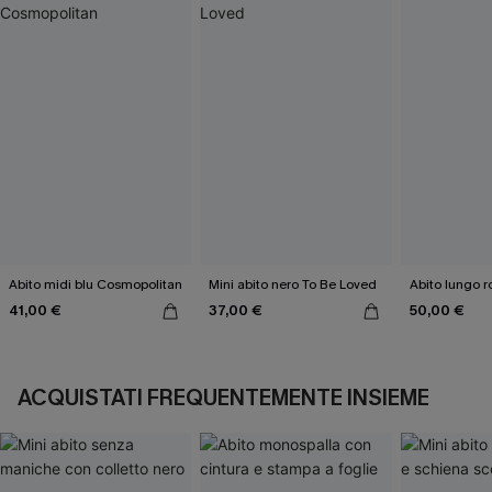
Abito midi blu Cosmopolitan
Mini abito nero To Be Loved
Abito lungo r
41,00 €
37,00 €
50,00 €
ACQUISTATI FREQUENTEMENTE INSIEME