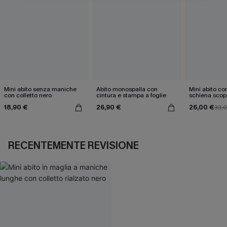
Mini abito senza maniche
Abito monospalla con
Mini abito con
con colletto nero
cintura e stampa a foglie
schiena scop
18,90 €
26,90 €
26,00 €
33,
RECENTEMENTE REVISIONE