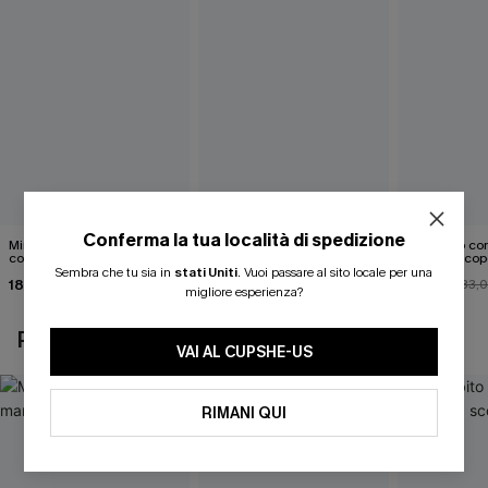
Conferma la tua località di spedizione
Mini abito senza maniche
Abito monospalla con
Mini abito con
con colletto nero
cintura e stampa a foglie
schiena scop
Sembra che tu sia in
stati Uniti
.
Vuoi passare al sito locale per una
18,90 €
26,90 €
26,00 €
33,
migliore esperienza?
POTREBBE INTERESSARTI ANCHE
VAI AL CUPSHE-US
RIMANI QUI