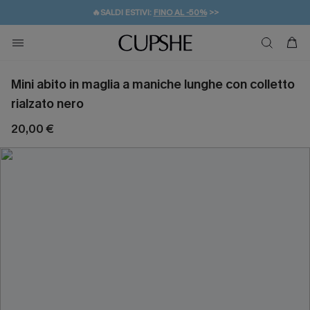
🔥SALDI ESTIVI:
FINO AL -50%
>>
💌REGALO PER I NUOVI: 20% DI SCONTO*
🚚SPEDIZIONE GRATUITA DA 49€
Mini abito in maglia a maniche lunghe con colletto
rialzato nero
20,00 €