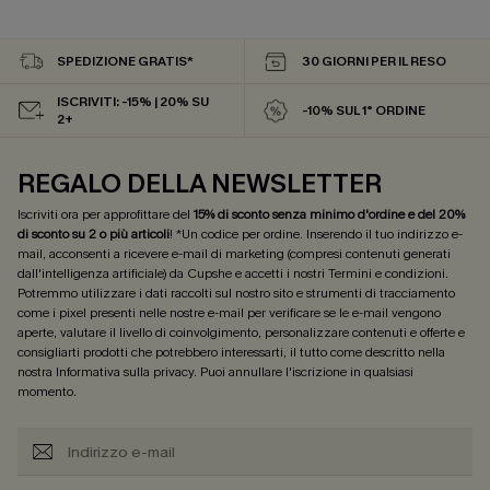
SPEDIZIONE GRATIS*
30 GIORNI PER IL RESO
ISCRIVITI: -15% | 20% SU
-10% SUL 1° ORDINE
2+
REGALO DELLA NEWSLETTER
Iscriviti ora per approfittare del
15% di sconto senza minimo d'ordine e del 20%
di sconto su 2 o più articoli
! *Un codice per ordine. Inserendo il tuo indirizzo e-
mail, acconsenti a ricevere e-mail di marketing (compresi contenuti generati
dall'intelligenza artificiale) da Cupshe e accetti i nostri
Termini e condizioni
.
Potremmo utilizzare i dati raccolti sul nostro sito e strumenti di tracciamento
come i pixel presenti nelle nostre e-mail per verificare se le e-mail vengono
aperte, valutare il livello di coinvolgimento, personalizzare contenuti e offerte e
consigliarti prodotti che potrebbero interessarti, il tutto come descritto nella
nostra
Informativa sulla privacy
. Puoi annullare l'iscrizione in qualsiasi
momento.