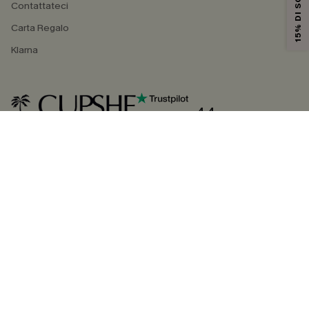
15% DI SCONTO
Contattateci
Carta Regalo
Klarna
4.4
SEGUICI SU
©2026 CUPSHE ITALIA
Informativa sulla privacy
|
Termini e condizioni
Gestione dei cookie