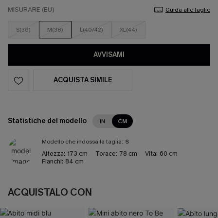
MISURARE (EU)
Guida alle taglie
S(36)
M(38)
L(40/42)
XL(44)
AVVISAMI
ACQUISTA SIMILE
Statistiche del modello
IN
CM
Modello che indossa la taglia:
S
Altezza:
173 cm
Torace:
78 cm
Vita:
60 cm
Fianchi:
84 cm
ACQUISTALO CON