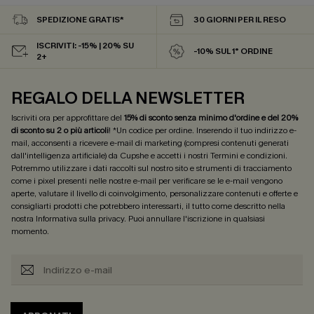
SPEDIZIONE GRATIS*
30 GIORNI PER IL RESO
ISCRIVITI: -15% | 20% SU
-10% SUL 1° ORDINE
2+
REGALO DELLA NEWSLETTER
Iscriviti ora per approfittare del
15% di sconto senza minimo d'ordine e del 20%
di sconto su 2 o più articoli
! *Un codice per ordine. Inserendo il tuo indirizzo e-
mail, acconsenti a ricevere e-mail di marketing (compresi contenuti generati
dall'intelligenza artificiale) da Cupshe e accetti i nostri
Termini e condizioni
.
Potremmo utilizzare i dati raccolti sul nostro sito e strumenti di tracciamento
come i pixel presenti nelle nostre e-mail per verificare se le e-mail vengono
aperte, valutare il livello di coinvolgimento, personalizzare contenuti e offerte e
consigliarti prodotti che potrebbero interessarti, il tutto come descritto nella
nostra
Informativa sulla privacy
. Puoi annullare l'iscrizione in qualsiasi
momento.