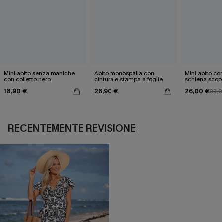
Mini abito senza maniche
Abito monospalla con
Mini abito con
con colletto nero
cintura e stampa a foglie
schiena scop
18,90 €
26,90 €
26,00 €
33,
RECENTEMENTE REVISIONE