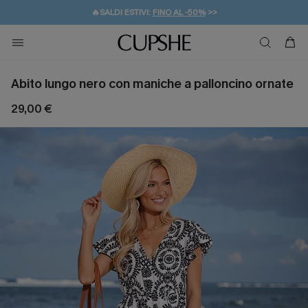
🔥SALDI ESTIVI:
FINO AL -50%
>>
💌REGALO PER I NUOVI: 20% DI SCONTO*
🚚SPEDIZIONE GRATUITA DA 49€
Abito lungo nero con maniche a palloncino ornate
29,00 €