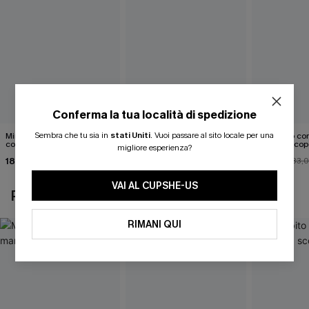
Conferma la tua località di spedizione
Sembra che tu sia in
stati Uniti
.
Vuoi passare al sito locale per una
Mini abito senza maniche
Abito monospalla con
Mini abito con
con colletto nero
cintura e stampa a foglie
schiena scop
migliore esperienza?
18,90 €
26,90 €
26,00 €
33,
VAI AL CUPSHE-US
POTREBBE INTERESSARTI ANCHE
RIMANI QUI