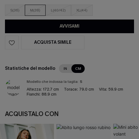
S(36)
M(38)
L(40/42)
XL(44)
AVVISAMI
ACQUISTA SIMILE
Statistiche del modello
IN
CM
Modello che indossa la taglia:
S
Altezza:
172.7 cm
Torace:
79.0 cm
Vita:
59.9 cm
Fianchi:
88.9 cm
ACQUISTALO CON