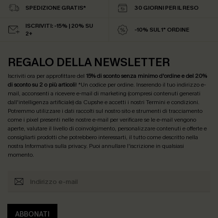
SPEDIZIONE GRATIS*
30 GIORNI PER IL RESO
ISCRIVITI: -15% | 20% SU
-10% SUL 1° ORDINE
2+
REGALO DELLA NEWSLETTER
Iscriviti ora per approfittare del
15% di sconto senza minimo d'ordine e del 20%
di sconto su 2 o più articoli
! *Un codice per ordine. Inserendo il tuo indirizzo e-
mail, acconsenti a ricevere e-mail di marketing (compresi contenuti generati
dall'intelligenza artificiale) da Cupshe e accetti i nostri
Termini e condizioni
.
Potremmo utilizzare i dati raccolti sul nostro sito e strumenti di tracciamento
come i pixel presenti nelle nostre e-mail per verificare se le e-mail vengono
aperte, valutare il livello di coinvolgimento, personalizzare contenuti e offerte e
consigliarti prodotti che potrebbero interessarti, il tutto come descritto nella
nostra
Informativa sulla privacy
. Puoi annullare l'iscrizione in qualsiasi
momento.
ABBONATI