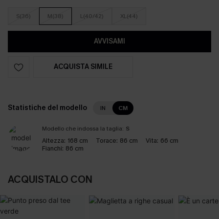
S(36)
M(38)
L(40/42)
XL(44)
AVVISAMI
ACQUISTA SIMILE
Statistiche del modello
IN
CM
Modello che indossa la taglia:
S
Altezza:
168 cm
Torace:
86 cm
Vita:
66 cm
Fianchi:
86 cm
ACQUISTALO CON