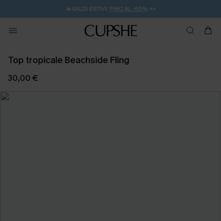
🔥SALDI ESTIVI:
FINO AL -50%
>>
💌REGALO PER I NUOVI: 20% DI SCONTO*
🚚SPEDIZIONE GRATUITA DA 49€
Top tropicale Beachside Fling
30,00 €