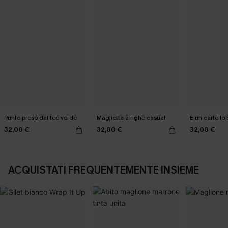
Punto preso dal tee verde
Maglietta a righe casual
È un cartello
32,00 €
32,00 €
32,00 €
ACQUISTATI FREQUENTEMENTE INSIEME