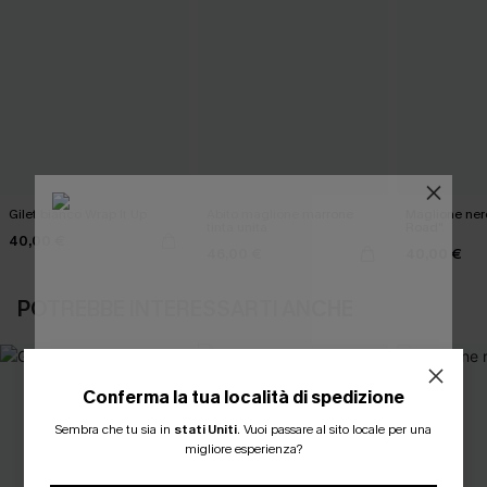
Gilet bianco Wrap It Up
Abito maglione marrone
Maglione ner
tinta unita
Road"
40,00 €
46,00 €
40,00 €
POTREBBE INTERESSARTI ANCHE
Conferma la tua località di spedizione
ISCRIVITI PER OTTENERE
Sembra che tu sia in
stati Uniti
.
Vuoi passare al sito locale per una
migliore esperienza?
15% DI SCONTO SENZA MINIMO D'ORDINE