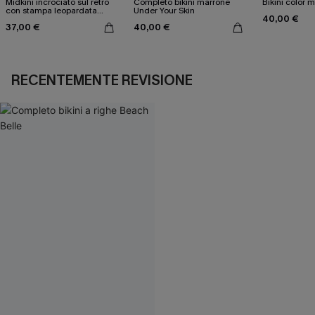
Midkini incrociato sul retro
Completo bikini marrone
Bikini color 
con stampa leopardata
Under Your Skin
40,00 €
classica e set a vita alta
37,00 €
40,00 €
RECENTEMENTE REVISIONE