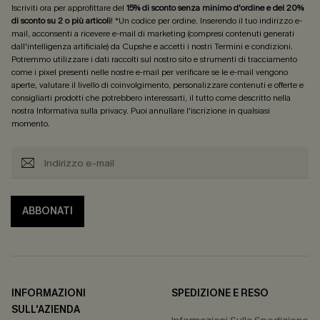
Iscriviti ora per approfittare del
15% di sconto senza minimo d'ordine e del 20%
di sconto su 2 o più articoli
! *Un codice per ordine. Inserendo il tuo indirizzo e-
mail, acconsenti a ricevere e-mail di marketing (compresi contenuti generati
dall'intelligenza artificiale) da Cupshe e accetti i nostri
Termini e condizioni
.
Potremmo utilizzare i dati raccolti sul nostro sito e strumenti di tracciamento
come i pixel presenti nelle nostre e-mail per verificare se le e-mail vengono
aperte, valutare il livello di coinvolgimento, personalizzare contenuti e offerte e
consigliarti prodotti che potrebbero interessarti, il tutto come descritto nella
nostra
Informativa sulla privacy
. Puoi annullare l'iscrizione in qualsiasi
momento.
ABBONATI
INFORMAZIONI
SPEDIZIONE E RESO
SULL'AZIENDA