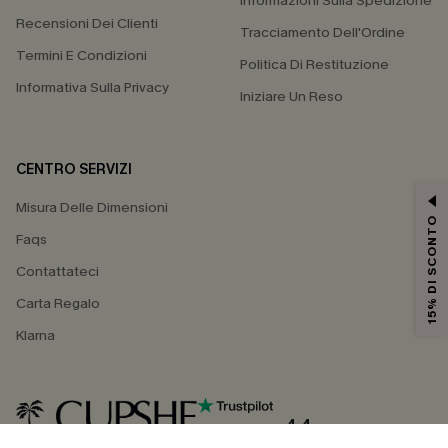
Informazioni Sulla Spedizione
Recensioni Dei Clienti
Tracciamento Dell'Ordine
Termini E Condizioni
Politica Di Restituzione
Informativa Sulla Privacy
Iniziare Un Reso
CENTRO SERVIZI
Misura Delle Dimensioni
15% DI SCONTO
Faqs
Contattateci
Carta Regalo
Klarna
4.4