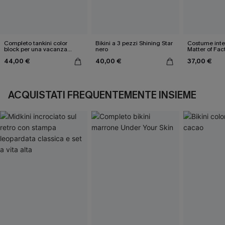
Completo tankini color
Bikini a 3 pezzi Shining Star
Costume inter
block per una vacanza
nero
Matter of Fac
estiva
44,00 €
40,00 €
37,00 €
ACQUISTATI FREQUENTEMENTE INSIEME