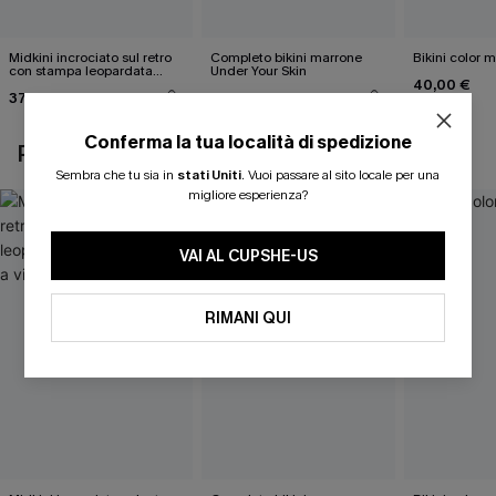
Midkini incrociato sul retro
Completo bikini marrone
Bikini color 
con stampa leopardata
Under Your Skin
40,00 €
classica e set a vita alta
37,00 €
40,00 €
Conferma la tua località di spedizione
POTREBBE INTERESSARTI ANCHE
Sembra che tu sia in
stati Uniti
.
Vuoi passare al sito locale per una
migliore esperienza?
VAI AL CUPSHE-US
RIMANI QUI