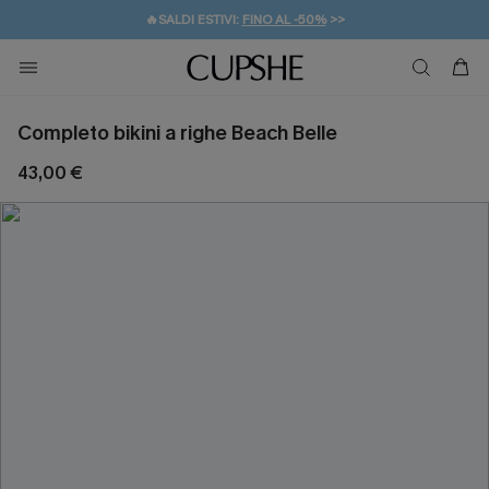
🔥SALDI ESTIVI:
FINO AL -50%
>>
💌REGALO PER I NUOVI: 20% DI SCONTO*
🚚SPEDIZIONE GRATUITA DA 49€
Completo bikini a righe Beach Belle
43,00 €