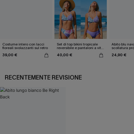
Costume intero con lacci
Set di top bikini tropicale
Abito blu nav
floreali svolazzanti sul retro
reversibile e pantaloni a vita
scollatura pr
media
cintura doppi
39,00 €
40,00 €
24,90 €
RECENTEMENTE REVISIONE