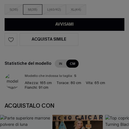
S(36)
M(38)
L(40/42)
XL(44)
AVVISAMI
ACQUISTA SIMILE
Statistiche del modello
IN
CM
Modello che indossa la taglia:
S
Altezza:
165 cm
Torace:
80 cm
Vita:
65 cm
Fianchi:
91 cm
ACQUISTALO CON