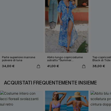
Parte superiore marrone
Abito lungo copricostume
Top copricos
polvere di luna
astratto "Summer
Black di Tide
Nostalgia"
34,00 €
41,00 €
38,00 €
ACQUISTATI FREQUENTEMENTE INSIEME