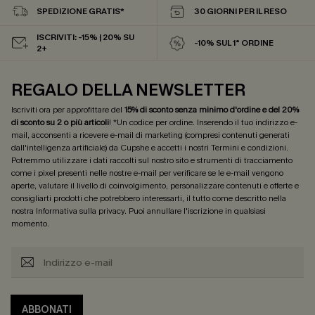
SPEDIZIONE GRATIS*
30 GIORNI PER IL RESO
ISCRIVITI: -15% | 20% SU
-10% SUL 1° ORDINE
2+
REGALO DELLA NEWSLETTER
Iscriviti ora per approfittare del
15% di sconto senza minimo d'ordine e del 20%
di sconto su 2 o più articoli
! *Un codice per ordine. Inserendo il tuo indirizzo e-
mail, acconsenti a ricevere e-mail di marketing (compresi contenuti generati
dall'intelligenza artificiale) da Cupshe e accetti i nostri
Termini e condizioni
.
Potremmo utilizzare i dati raccolti sul nostro sito e strumenti di tracciamento
come i pixel presenti nelle nostre e-mail per verificare se le e-mail vengono
aperte, valutare il livello di coinvolgimento, personalizzare contenuti e offerte e
consigliarti prodotti che potrebbero interessarti, il tutto come descritto nella
nostra
Informativa sulla privacy
. Puoi annullare l'iscrizione in qualsiasi
momento.
ABBONATI