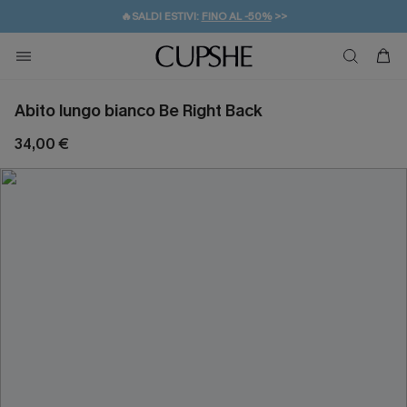
🔥SALDI ESTIVI:
FINO AL -50%
>>
💌REGALO PER I NUOVI: 20% DI SCONTO*
🚚SPEDIZIONE GRATUITA DA 49€
Abito lungo bianco Be Right Back
34,00 €