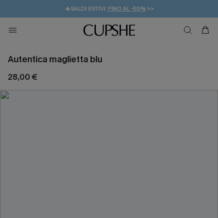
🔥SALDI ESTIVI:
FINO AL -50%
>>
💌REGALO PER I NUOVI: 20% DI SCONTO*
🚚SPEDIZIONE GRATUITA DA 49€
Autentica maglietta blu
28,00 €