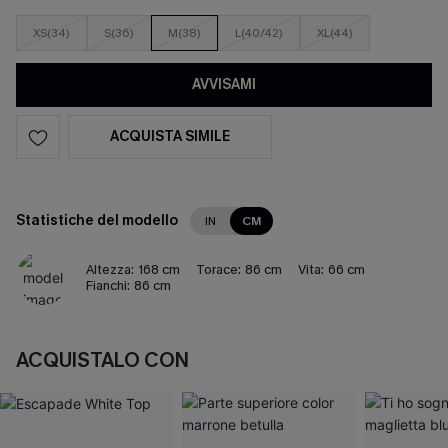
XS(34)
S(36)
M(38)
L(40/42)
XL(44)
AVVISAMI
ACQUISTA SIMILE
Statistiche del modello
IN
CM
Altezza:
168 cm
Torace:
86 cm
Vita:
66 cm
Fianchi:
86 cm
ACQUISTALO CON