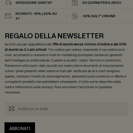
SPEDIZIONE GRATIS*
30 GIORNI PER IL RESO
ISCRIVITI: -15% | 20% SU
-10% SUL 1° ORDINE
2+
REGALO DELLA NEWSLETTER
Iscriviti ora per approfittare del
15% di sconto senza minimo d'ordine e del 20%
di sconto su 2 o più articoli
! *Un codice per ordine. Inserendo il tuo indirizzo e-
mail, acconsenti a ricevere e-mail di marketing (compresi contenuti generati
dall'intelligenza artificiale) da Cupshe e accetti i nostri
Termini e condizioni
.
Potremmo utilizzare i dati raccolti sul nostro sito e strumenti di tracciamento
come i pixel presenti nelle nostre e-mail per verificare se le e-mail vengono
aperte, valutare il livello di coinvolgimento, personalizzare contenuti e offerte e
consigliarti prodotti che potrebbero interessarti, il tutto come descritto nella
nostra
Informativa sulla privacy
. Puoi annullare l'iscrizione in qualsiasi
momento.
ABBONATI