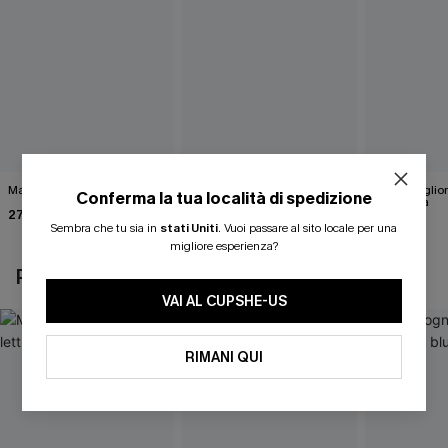
Maglietta nera Heritage
Gilet bianco Wrap It Up
Abito maglio
Conferma la tua località di spedizione
tinta unita
27,00 €
40,00 €
46,00 €
Sembra che tu sia in
stati Uniti
.
Vuoi passare al sito locale per una
migliore esperienza?
POTREBBE INTERESSARTI ANCHE
VAI AL CUPSHE-US
RIMANI QUI