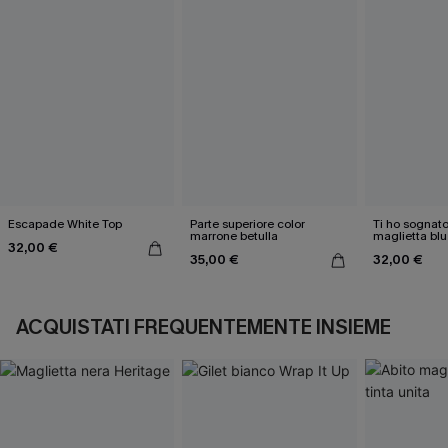
Escapade White Top
Parte superiore color
Ti ho sognato
marrone betulla
maglietta blu
32,00 €
35,00 €
32,00 €
ACQUISTATI FREQUENTEMENTE INSIEME